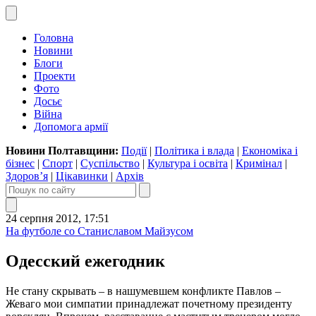
Головна
Новини
Блоги
Проекти
Фото
Досьє
Війна
Допомога армії
Новини Полтавщини:
Події
|
Політика і влада
|
Економіка і
бізнес
|
Спорт
|
Суспільство
|
Культура і освіта
|
Кримінал
|
Здоров’я
|
Цікавинки
|
Архів
24 серпня 2012, 17:51
На футболе со Станиславом Майзусом
Одесский ежегодник
Не стану скрывать – в нашумевшем конфликте Павлов –
Жеваго мои симпатии принадлежат почетному президенту