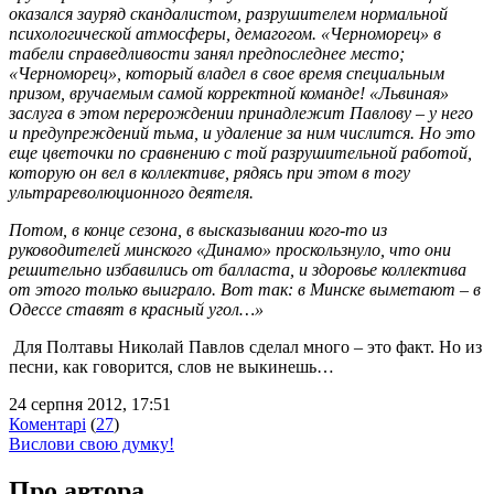
оказался зауряд скандалистом, разрушителем нормальной
психологической атмосферы, демагогом. «Черноморец» в
табели справедливости занял предпоследнее место;
«Черноморец», который владел в свое время специальным
призом, вручаемым самой корректной команде! «Львиная»
заслуга в этом перерождении принадлежит Павлову – у него
и предупреждений тьма, и удаление за ним числится. Но это
еще цветочки по сравнению с той разрушительной работой,
которую он вел в коллективе, рядясь при этом в тогу
ультрареволюционного деятеля.
Потом, в конце сезона, в высказывании кого-то из
руководителей минского «Динамо» проскользнуло, что они
решительно избавились от балласта, и здоровье коллектива
от этого только выиграло. Вот так: в Минске выметают – в
Одессе ставят в красный угол…»
Для Полтавы Николай Павлов сделал много – это факт. Но из
песни, как говорится, слов не выкинешь…
24 серпня 2012, 17:51
Коментарі
(
27
)
Вислови свою думку!
Про автора