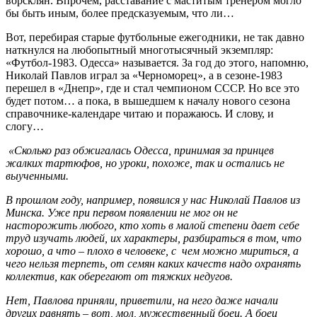
ворсклян. Впрочем, расставание с маститым тренером могло
бы быть иным, более предсказуемым, что ли…
Вот, перебирая старые футбольные ежегодники, не так давно
наткнулся на любопытный многотысячный экземпляр:
«Футбол-1983. Одесса» называется. За год до этого, напомню,
Николай Павлов играл за «Черноморец», а в сезоне-1983
перешел в «Днепр», где и стал чемпионом СССР. Но все это
будет потом… а пока, в вышедшем к началу нового сезона
справочнике-календаре читаю и поражаюсь. И слову, и
слогу…
«Сколько раз обжигалась Одесса, принимая за принцев
жалких тартюфов, но уроки, похоже, так и остались не
выученными.
В прошлом году, например, появился у нас Николай Павлов из
Минска. Уже при первом появлении не мог он не
насторожить любого, кто хоть в малой степени дает себе
труд изучать людей, их характеры, разбираться в том, что
хорошо, а что – плохо в человеке, с чем можно мириться, а
чего нельзя терпеть, от семян каких качеств надо охранять
коллектив, как оберегают от тяжких недугов.
Нет, Павлова приняли, приветили, на него даже начали
других равнять – вот, мол, мужественный боец. А боец