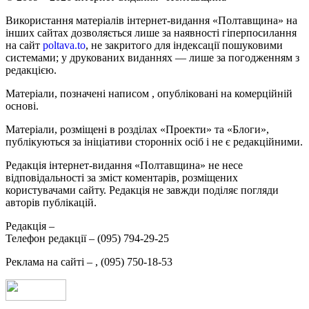
Використання матеріалів інтернет-видання «Полтавщина» на
інших сайтах дозволяється лише за наявності гіперпосилання
на сайт
poltava.to
, не закритого для індексації пошуковими
системами; у друкованих виданнях — лише за погодженням з
редакцією.
Матеріали, позначені написом
, опубліковані на комерційній
основі.
Матеріали, розміщені в розділах «Проекти» та «Блоги»,
публікуються за ініціативи сторонніх осіб і не є редакційними.
Редакція інтернет-видання «Полтавщина» не несе
відповідальності за зміст коментарів, розміщених
користувачами сайту. Редакція не завжди поділяє погляди
авторів публікацій.
Редакція –
Телефон редакції –
(095) 794-29-25
Реклама на сайті –
,
(095) 750-18-53