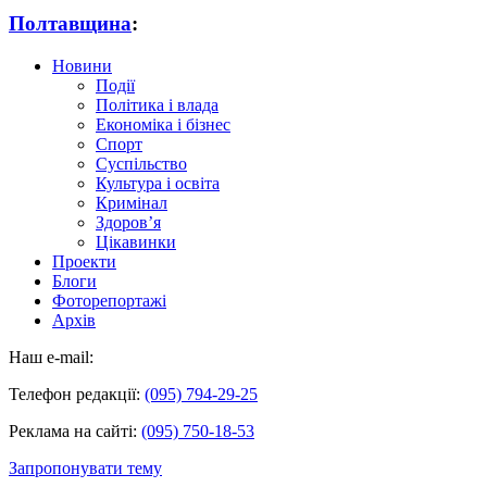
Полтавщина
:
Новини
Події
Політика і влада
Економіка і бізнес
Спорт
Суспільство
Культура і освіта
Кримінал
Здоров’я
Цікавинки
Проекти
Блоги
Фоторепортажі
Архів
Наш e-mail:
Телефон редакції:
(095) 794-29-25
Реклама на сайті:
(095) 750-18-53
Запропонувати тему