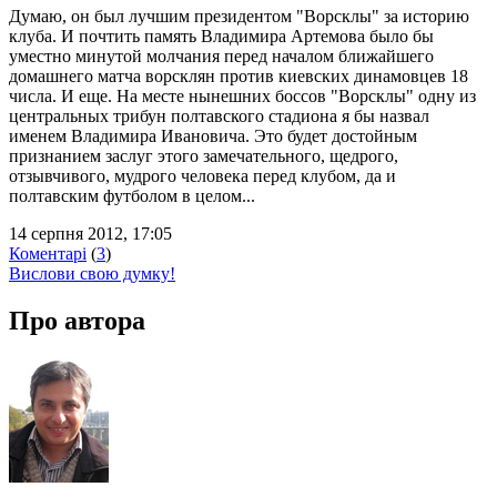
Думаю, он был лучшим президентом "Ворсклы" за историю
клуба. И почтить память Владимира Артемова было бы
уместно минутой молчания перед началом ближайшего
домашнего матча ворсклян против киевских динамовцев 18
числа. И еще. На месте нынешних боссов "Ворсклы" одну из
центральных трибун полтавского стадиона я бы назвал
именем Владимира Ивановича. Это будет достойным
признанием заслуг этого замечательного, щедрого,
отзывчивого, мудрого человека перед клубом, да и
полтавским футболом в целом...
14 серпня 2012, 17:05
Коментарі
(
3
)
Вислови свою думку!
Про автора