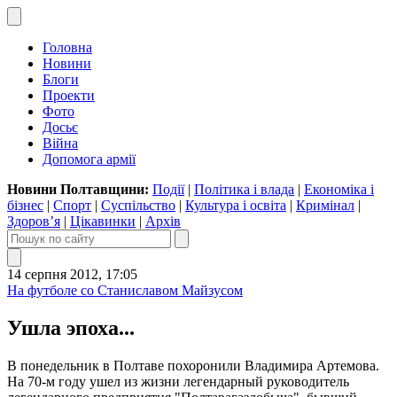
Головна
Новини
Блоги
Проекти
Фото
Досьє
Війна
Допомога армії
Новини Полтавщини:
Події
|
Політика і влада
|
Економіка і
бізнес
|
Спорт
|
Суспільство
|
Культура і освіта
|
Кримінал
|
Здоров’я
|
Цікавинки
|
Архів
14 серпня 2012, 17:05
На футболе со Станиславом Майзусом
Ушла эпоха...
В понедельник в Полтаве похоронили Владимира Артемова.
На 70-м году ушел из жизни легендарный руководитель