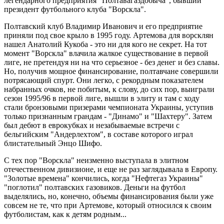
легендарного предприятия "Полтавагаздобыча", бывший
президент футбольного клуба "Ворскла".
Полтавский клуб Владимир Иванович и его предприятие
приняли под свое крыло в 1995 году. Артемова для ворсклян
нашел Анатолий Кукоба - это ни для кого не секрет. На тот
момент "Ворскла" влачила жалкое существование в первой
лиге, не претендуя ни на что серьезное - без денег и без славы.
Но, получив мощное финансирование, полтавчане совершили
потрясающий спурт. Они легко, с рекордным показателем
набранных очков, не побитым, к слову, до сих пор, выиграли
сезон 1995/96 в первой лиге, вышли в элиту и там с ходу
стали бронзовыми призерами чемпионата Украины, уступив
только признанным грандам - "Динамо" и "Шахтеру". Затем
был дебют в еврокубках и незабываемые встречи с
бельгийским "Андерлехтом", в составе которого играл
блистательный Энцо Шифо.
С тех пор "Ворскла" неизменно выступала в элитном
отечественном дивизионе, и еще не раз заглядывала в Европу.
"Золотые времена" кончились, когда "Нефтегаз Украины"
"поглотил" полтавских газовиков. Деньги на футбол
выделялись, но, конечно, объемы финансирования были уже
совсем не те, что при Артемове, который относился к своим
футболистам, как к детям родным...