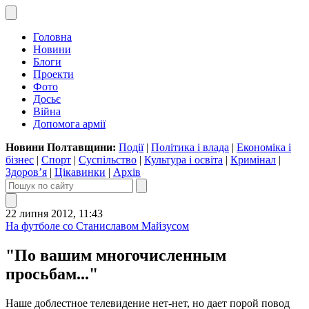
Головна
Новини
Блоги
Проекти
Фото
Досьє
Війна
Допомога армії
Новини Полтавщини:
Події
|
Політика і влада
|
Економіка і
бізнес
|
Спорт
|
Суспільство
|
Культура і освіта
|
Кримінал
|
Здоров’я
|
Цікавинки
|
Архів
22 липня 2012, 11:43
На футболе со Станиславом Майзусом
"По вашим многочисленным
просьбам..."
Наше доблестное телевидение нет-нет, но дает порой повод