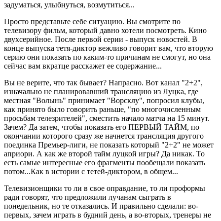
задуматься, улыбнуться, возмутиться...
Просто представьте себе ситуацию. Вы смотрите по
телевизору фильм, который давно хотели посмотреть. Кино
двухсерийное. После первой серии - выпуск новостей. В
конце выпуска тетя-диктор вежливо говорит вам, что вторую
серию они показать по каким-то причинам не смогут, но она
сейчас вам вкратце расскажет ее содержание...
Вы не верите, что так бывает? Напрасно. Вот канал "2+2",
изначально не планировавший трансляцию из Луцка, где
местная "Волынь" принимает "Ворсклу", попросил клубы,
как принято было говорить раньше, "по многочисленным
просьбам телезрителей", сместить начало матча на 15 минут.
Зачем? Да затем, чтобы показать его ПЕРВЫЙ ТАЙМ, по
окончании которого сразу же начнется трансляция другого
поединка Премьер-лиги, не показать который "2+2" не может
априори. А как же второй тайм луцкой игры? Да никак. То
есть самые интересные его фрагменты пообещали показать
потом...Как в истории с тетей-диктором, в общем...
Телевизионщики то ли в свое оправдание, то ли проформы
ради говорят, что предложили лучанам сыграть в
понедельник, но те отказались. И правильно сделали: во-
первых, зачем играть в будний день, а во-вторых, тренеры не