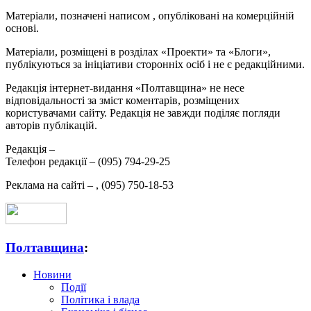
Матеріали, позначені написом
, опубліковані на комерційній
основі.
Матеріали, розміщені в розділах «Проекти» та «Блоги»,
публікуються за ініціативи сторонніх осіб і не є редакційними.
Редакція інтернет-видання «Полтавщина» не несе
відповідальності за зміст коментарів, розміщених
користувачами сайту. Редакція не завжди поділяє погляди
авторів публікацій.
Редакція –
Телефон редакції –
(095) 794-29-25
Реклама на сайті –
,
(095) 750-18-53
Полтавщина
:
Новини
Події
Політика і влада