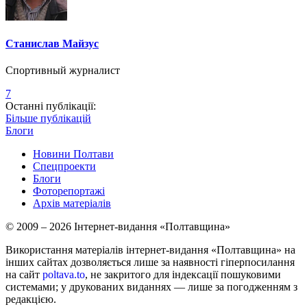
Станислав Майзус
Спортивный журналист
7
Останні публікації:
Більше публікацій
Блоги
Новини Полтави
Спецпроекти
Блоги
Фоторепортажі
Архів матеріалів
© 2009 – 2026 Інтернет-видання «Полтавщина»
Використання матеріалів інтернет-видання «Полтавщина» на
інших сайтах дозволяється лише за наявності гіперпосилання
на сайт
poltava.to
, не закритого для індексації пошуковими
системами; у друкованих виданнях — лише за погодженням з
редакцією.