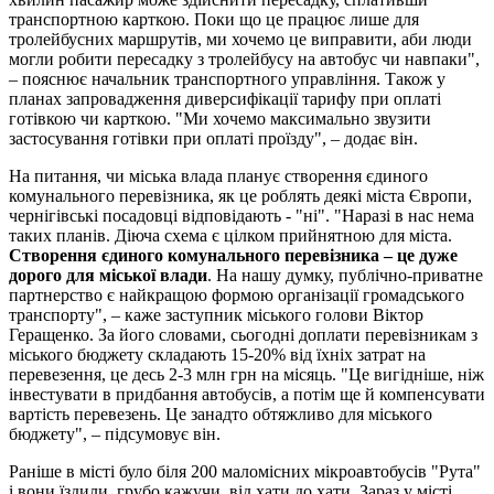
транспортною карткою. Поки що це працює лише для
тролейбусних маршрутів, ми хочемо це виправити, аби люди
могли робити пересадку з тролейбусу на автобус чи навпаки",
– пояснює начальник транспортного управління. Також у
планах запровадження диверсифікації тарифу при оплаті
готівкою чи карткою. "Ми хочемо максимально звузити
застосування готівки при оплаті проїзду", – додає він.
На питання, чи міська влада планує створення єдиного
комунального перевізника, як це роблять деякі міста Європи,
чернігівські посадовці відповідають - "ні". "Наразі в нас нема
таких планів. Діюча схема є цілком прийнятною для міста.
Створення єдиного комунального перевізника – це дуже
дорого для міської влади
. На нашу думку, публічно-приватне
партнерство є найкращою формою організації громадського
транспорту", – каже заступник міського голови Віктор
Геращенко. За його словами, сьогодні доплати перевізникам з
міського бюджету складають 15-20% від їхніх затрат на
перевезення, це десь 2-3 млн грн на місяць. "Це вигідніше, ніж
інвестувати в придбання автобусів, а потім ще й компенсувати
вартість перевезень. Це занадто обтяжливо для міського
бюджету", – підсумовує він.
Раніше в місті було біля 200 маломісних мікроавтобусів "Рута"
і вони їздили, грубо кажучи, від хати до хати. Зараз у місті