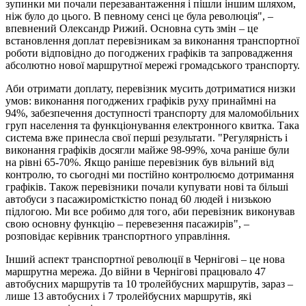
зупинки ми почали перезавантаження і пішли іншим шляхом,
ніж було до цього. В певному сенсі це була революція", –
впевнений Олександр Рижий. Основна суть змін – це
встановлення доплат перевізникам за виконання транспортної
роботи відповідно до погоджених графіків та запровадження
абсолютно нової маршрутної мережі громадського транспорту.
Аби отримати доплату, перевізник мусить дотриматися низки
умов: виконання погоджених графіків руху принаймні на
94%, забезпечення доступності транспорту для маломобільних
груп населення та функціонування електронного квитка. Така
система вже принесла свої перші результати. "Регулярність і
виконання графіків досягли майже 98-99%, хоча раніше були
на рівні 65-70%. Якщо раніше перевізник був вільний від
контролю, то сьогодні ми постійно контролюємо дотримання
графіків. Також перевізники почали купувати нові та більші
автобуси з пасажиромісткістю понад 60 людей і низькою
підлогою. Ми все робимо для того, аби перевізник виконував
свою основну функцію – перевезення пасажирів", –
розповідає керівник транспортного управління.
Інший аспект транспортної революції в Чернігові – це нова
маршрутна мережа. До війни в Чернігові працювало 47
автобусних маршрутів та 10 тролейбусних маршрутів, зараз –
лише 13 автобусних і 7 тролейбусних маршрутів, які