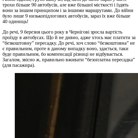
трохи більше 90 автобусів, але вже більшої місткості і їздять
вони за іншим принципом і за іншими маршрутами. До війни
було лише 9 низькопідлогових автобусів, зараз їх вже більше
40 одиниць!
До речі, 9 березня цього року в Чернігові зросла вартість
проїзду в автобусах. Що й не дивно, адже хтось має платити за
“безкоштовну” пересадку. До речі, хоч слово “безкоштовна” не
є правильним, проте в даному випадку воно, здається, таки
буде правильним, бо компенсації різниці не відбувається.
Загалом, звісно ж, правильно вживати “безоплатна пересадка”
(для пасажира).