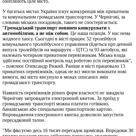
охоплюють ціле місто.
У багатьох містах України існує конкуренція між приватним
та комунальним громадським транспортом. У Чернігові, за
словами міських посадовців, такого не спостерігається.
"
Громадський транспорт повинен конкурувати з
автомобілями, а не між собою
. Це наша позиція. У нас нема
жодного хаосу. Сьогодні в місті працює 52 тролейбуси
комунального тролейбусного управління (йдеться про денний
випуск тролейбусів на маршрути – ЦТС) та 93 автобуси, які
належать чотирьом приватним перевізникам. Міська влада
здійснює постійний контроль над роботою усіх перевізників",
– пояснює Олександр Рижий. Раніше в місті працювало 13
приватних перевізників, однак не всі змогли виконати нові
вимоги, які місто висунуло в межах описаних змін
громадського транспорту.
Наявність перевізників різних форм власності не завадила
Чернігову запровадити електронний квиток. За проїзд у
громадському транспорті можна платити готівкою,
банківською або спеціальною транспортною картою.
Впровадження електронного квитка дозволило запустити
пересадковий талон.
"Ми фіксуємо десь 16 тисяч пересадок щомісяця. Впродовж 30
хвилин пасажир може здійснити пересадку, сплативши