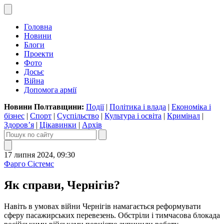
Головна
Новини
Блоги
Проекти
Фото
Досьє
Війна
Допомога армії
Новини Полтавщини:
Події
|
Політика і влада
|
Економіка і
бізнес
|
Спорт
|
Суспільство
|
Культура і освіта
|
Кримінал
|
Здоров’я
|
Цікавинки
|
Архів
17 липня 2024, 09:30
Фарго Сістемс
Як справи, Чернігів?
Навіть в умовах війни Чернігів намагається реформувати
сферу пасажирських перевезень. Обстріли і тимчасова блокада