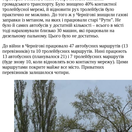
громадського транспорту. Було знищено 40% контактної
тролейбусної мережі, й відновити рух тролейбусів було
практично не можливо. До того ж у Чернігові знищили газові
заправки із метаном, на яких і працювали старі “Рути”. Не
було й самих автобусів у достатній кількості – всього в місті
тоді нараховували близько 30 машин, які працювали на
дизельному пальному. Цього було не достатньо.
До війни в Чернігові працювало 47 автобусних маршрутів (13
перевізників) та 10 тролейбусних маршрутів. Нині працюють
13 автобусних (планувалося 21) і 7 тролейбусних маршрутів
(буде знову 10, коли відновлять всю контактну мережу). Цими
маршрутами покрите майже все місто. Приватних
перевізників залишилося чотири.