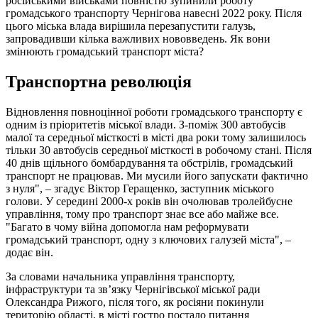
російськими військами повністю зупинили роботу
громадського транспорту Чернігова навесні 2022 року. Після
цього міська влада вирішила перезапустити галузь,
запровадивши кілька важливих нововведень. Як вони
змінюють громадський транспорт міста?
Транспортна революція
Відновлення повноцінної роботи громадського транспорту є
одним із пріоритетів міської влади. З-поміж 300 автобусів
малої та середньої місткості в місті два роки тому залишилось
тільки 30 автобусів середньої місткості в робочому стані. Після
40 днів щільного бомбардування та обстрілів, громадський
транспорт не працював. Ми мусили його запускати фактично
з нуля", – згадує Віктор Геращенко, заступник міського
голови. У середині 2000-х років він очолював тролейбусне
управління, тому про транспорт знає все або майже все.
"Багато в чому війна допомогла нам реформувати
громадський транспорт, одну з ключових галузей міста", –
додає він.
За словами начальника управління транспорту,
інфраструктури та зв’язку Чернігівської міської ради
Олександра Рижого, після того, як росіяни покинули
територію області, в місті гостро постало питання