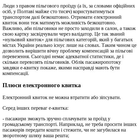
Люди з правом пільгового проїзду (а їх, за словами офіційних
осіб, у Полтаві майже сто тисяч) користуватимуться
транспортом далі безкоштовно. Отримати електронний
квиток вони теж матимуть можливість безкоштовно.
Важливо, аби пільговики не просто заходили в салон, а також
свою картку засвідчували через валідатор. Це так званий
«нульовий квиток» для пільгових категорій, який у багатьох
містах України реально існує лише на словах. Таким чином це
дозволить вирішити вічну проблему компенсацій за пільгові
перевезення. Сьогодні немає адекватної статистики, де і
скільки перевозять пільговиків. Облік пасажиропотоку
завдяки е-квитку покаже, якими насправді мають бути
компенсації.
Плюси електронного квитка
Електронний квиток не можна втратити або зіпсувати.
Серед інших переваг е-квитка:
- пасажири зможуть зручно сплачувати за проїзд у
громадському транспорті. Наприклад, не треба просити інших
пасажирів передати кошти і стежити, чи не загубилася на
зворотному шляху ваша решта;