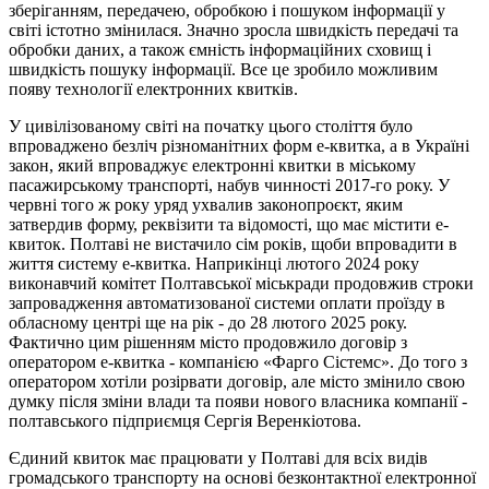
зберіганням, передачею, обробкою і пошуком інформації у
світі істотно змінилася. Значно зросла швидкість передачі та
обробки даних, а також ємність інформаційних сховищ і
швидкість пошуку інформації. Все це зробило можливим
появу технології електронних квитків.
У цивілізованому світі на початку цього століття було
впроваджено безліч різноманітних форм е-квитка, а в Україні
закон, який впроваджує електронні квитки в міському
пасажирському транспорті, набув чинності 2017-го року. У
червні того ж року уряд ухвалив законопроєкт, яким
затвердив форму, реквізити та відомості, що має містити е-
квиток. Полтаві не вистачило сім років, щоби впровадити в
життя систему е-квитка. Наприкінці лютого 2024 року
виконавчий комітет Полтавської міськради продовжив строки
запровадження автоматизованої системи оплати проїзду в
обласному центрі ще на рік - до 28 лютого 2025 року.
Фактично цим рішенням місто продовжило договір з
оператором е-квитка - компанією «Фарго Сістемс». До того з
оператором хотіли розірвати договір, але місто змінило свою
думку після зміни влади та появи нового власника компанії -
полтавського підприємця Сергія Веренкіотова.
Єдиний квиток має працювати у Полтаві для всіх видів
громадського транспорту на основі безконтактної електронної