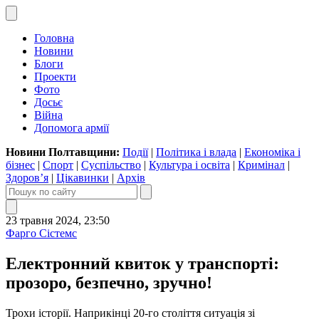
Головна
Новини
Блоги
Проекти
Фото
Досьє
Війна
Допомога армії
Новини Полтавщини:
Події
|
Політика і влада
|
Економіка і
бізнес
|
Спорт
|
Суспільство
|
Культура і освіта
|
Кримінал
|
Здоров’я
|
Цікавинки
|
Архів
23 травня 2024, 23:50
Фарго Сістемс
Електронний квиток у транспорті:
прозоро, безпечно, зручно!
Трохи історії. Наприкінці 20-го століття ситуація зі