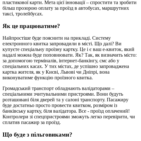
пластикової карти. Мета цієї інновації – спростити та зробити
більш прозорою оплату за проїзд в автобусах, маршрутних
таксі, тролейбусах.
Як це працюватиме?
Найпростіше буде пояснити на прикладі. Систему
електронного квитка запровадили в місті. Що далі? Ви
купуєте спеціальну проїзну картку. Це і є ваш е-квиток, який
надалі можна буде поповнювати. Як? Так, як визначить місто:
за допомогою терміналів, інтернет-банкінгу, смс або у
спеціальних касах. У тих містах, де успішно запроваджена
картка жителя, як у Києві, Львові чи Дніпрі, вона
виконуватиме функцію проїзного квитка.
Громадський транспорт обладнають валідаторами –
спеціальними зчитувальними пристроями. Вони будуть
розташовані біля дверей та у салоні транспорту. Пасажиру
буде достатньо просто провести квитком, розміром із
банківську картку, біля валідатора. Все - проїзд оплачений!
Контролери зі спецпристроями зможуть легко перевірити, чи
сплатив пасажир за проїзд.
Що буде з пільговиками?