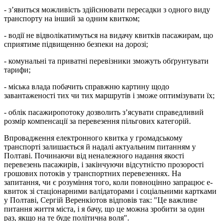
- з’явиться можливість здійснювати пересадки з одного виду
транспорту на інший за одним квитком;
- водії не відволікатимуться на видачу квитків пасажирам, що
сприятиме підвищенню безпеки на дорозі;
- комунальні та приватні перевізники зможуть обґрунтувати
тарифи;
- міська влада побачить справжню картину щодо
завантаженості тих чи тих маршрутів і зможе оптимізувати їх;
- облік пасажиропотоку дозволить з’ясувати справедливий
розмір компенсації за перевезення пільгових категорій.
Впровадження електронного квитка у громадському
транспорті залишається й надалі актуальним питанням у
Полтаві. Починаючи від неналежного надання якості
перевезень пасажирів, і закінчуючи відсутністю прозорості
грошових потоків у транспортних перевезеннях. На
запитання, чи є розуміння того, коли повноцінно запрацює е-
квиток зі стаціонарними валідаторами і соціальними картками
у Полтаві, Сергій Веренкіотов відповів так: "Це важливе
питання життя міста, і я бачу, що це можна зробити за один
раз, якщо на те буде політична воля".