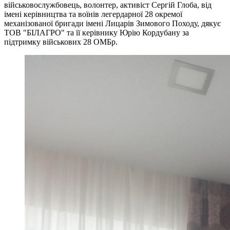
військовослужбовець, волонтер, активіст Сергій Глоба, від
імені керівництва та воїнів легердарної 28 окремої
механізованої бригади імені Лицарів Зимового Походу, дякує
ТОВ "БІЛАГРО" та її керівнику Юрію Кордубану за
підтримку військових 28 ОМБр.