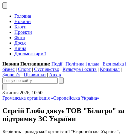
Головна
Новини
Блоги
Проекти
Фото
Досьє
Війна
Допомога армії
Новини Полтавщини:
Події
|
Політика і влада
|
Економіка і
бізнес
|
Спорт
|
Суспільство
|
Культура і освіта
|
Кримінал
|
Здоров’я
|
Цікавинки
|
Архів
8 липня 2026, 10:50
Громадська організація «Європейська Україна»
Сергій Глоба дякує ТОВ "Білагро" за
підтримку ЗС України
Керівник громадської організації "Європейська Україна",