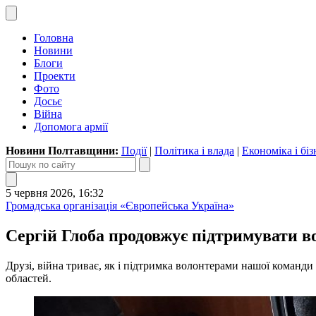
Головна
Новини
Блоги
Проекти
Фото
Досьє
Війна
Допомога армії
Новини Полтавщини:
Події
|
Політика і влада
|
Економіка і біз
5 червня 2026, 16:32
Громадська організація «Європейська Україна»
Сергій Глоба продовжує підтримувати в
Друзі, війна триває, як і підтримка волонтерами нашої команди
областей.