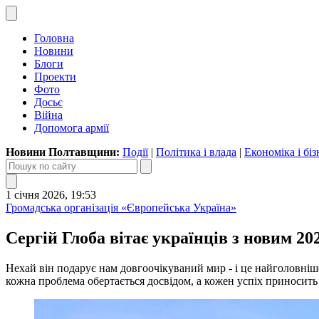
Головна
Новини
Блоги
Проекти
Фото
Досьє
Війна
Допомога армії
Новини Полтавщини:
Події
|
Політика і влада
|
Економіка і біз
1 січня 2026, 19:53
Громадська організація «Європейська Україна»
Сергій Глоба вітає українців з новим 20
Нехай він подарує нам довгоочікуваний мир - і це найголовніше
кожна проблема обертається досвідом, а кожен успіх приносить 