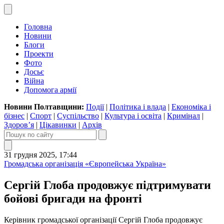
Головна
Новини
Блоги
Проекти
Фото
Досьє
Війна
Допомога армії
Новини Полтавщини:
Події
|
Політика і влада
|
Економіка і
бізнес
|
Спорт
|
Суспільство
|
Культура і освіта
|
Кримінал
|
Здоров’я
|
Цікавинки
|
Архів
31 грудня 2025, 17:44
Громадська організація «Європейська Україна»
Сергій Глоба продовжує підтримувати
бойові бригади на фронті
Керівник громадської організації Сергій Глоба продовжує