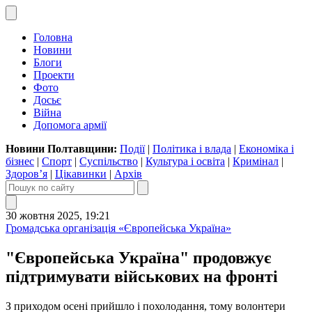
Головна
Новини
Блоги
Проекти
Фото
Досьє
Війна
Допомога армії
Новини Полтавщини:
Події
|
Політика і влада
|
Економіка і
бізнес
|
Спорт
|
Суспільство
|
Культура і освіта
|
Кримінал
|
Здоров’я
|
Цікавинки
|
Архів
30 жовтня 2025, 19:21
Громадська організація «Європейська Україна»
"Європейська Україна" продовжує
підтримувати військових на фронті
З приходом осені прийшло і похолодання, тому волонтери