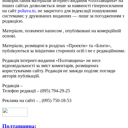
Використання матеріалів інтернет-видання «Полтавщина» на
інших сайтах дозволяється лише за наявності гіперпосилання
на сайт
poltava.to
, не закритого для індексації пошуковими
системами; у друкованих виданнях — лише за погодженням з
редакцією.
Матеріали, позначені написом
, опубліковані на комерційній
основі.
Матеріали, розміщені в розділах «Проекти» та «Блоги»,
публікуються за ініціативи сторонніх осіб і не є редакційними.
Редакція інтернет-видання «Полтавщина» не несе
відповідальності за зміст коментарів, розміщених
користувачами сайту. Редакція не завжди поділяє погляди
авторів публікацій.
Редакція –
Телефон редакції –
(095) 794-29-25
Реклама на сайті –
,
(095) 750-18-53
Полтавщина
: