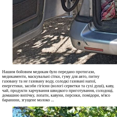
Нашим бойовим медикам було передано протигази,
медикаменти, маскувальні сітки, гуму для авто, питну
газовану та не газовану воду, солодкі газовані напої,
енергетики, засоби гігієни (вологі серветки та сухі душі), каву,
чай, продукти харчування швидкого приготування, солодощі,
домашню випічку, лопати, кавуни, персики, помідори, м'ясо
баранини, згущене молоко ...