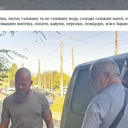
 питну газовану та не газовану воду, солодкі газовані напої, ене
машню випічку, лопати, кавуни, персики, помідори, м'ясо баран