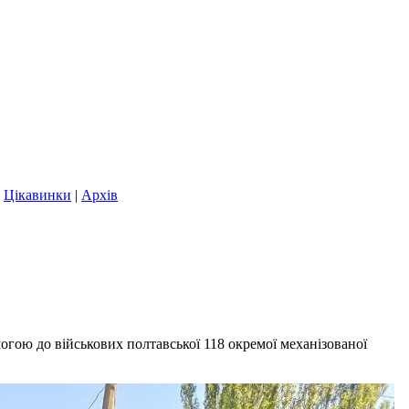
|
Цікавинки
|
Архів
огою до військових полтавської 118 окремої механізованої