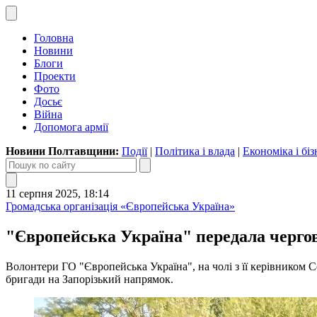
Головна
Новини
Блоги
Проекти
Фото
Досьє
Війна
Допомога армії
Новини Полтавщини:
Події
|
Політика і влада
|
Економіка і біз
11 серпня 2025, 18:14
Громадська організація «Європейська Україна»
"Європейська Україна" передала черго
Волонтери ГО "Європейська Україна", на чолі з її керівником 
бригади на Запорізький напрямок.