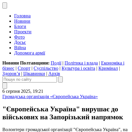
Головна
Новини
Блоги
Проекти
Фото
Досьє
Війна
Допомога армії
Новини Полтавщини:
Події
|
Політика і влада
|
Економіка і
бізнес
|
Спорт
|
Суспільство
|
Культура і освіта
|
Кримінал
|
Здоров’я
|
Цікавинки
|
Архів
6 серпня 2025, 19:21
Громадська організація «Європейська Україна»
"Європейська Україна" вирушає до
військових на Запорізький напрямок
Волонтери громадської організації "Європейська Україна", на