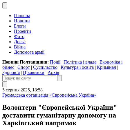
Головна
Новини
Блоги
Проекти
Фото
Досьє
Війна
Допомога армії
Новини Полтавщини:
Події
|
Політика і влада
|
Економіка і
бізнес
|
Спорт
|
Суспільство
|
Культура і освіта
|
Кримінал
|
Здоров’я
|
Цікавинки
|
Архів
5 серпня 2025, 18:58
Громадська організація «Європейська Україна»
Волонтери "Європейської України"
доставити гуманітарну допомогу на
Харківський напрямок