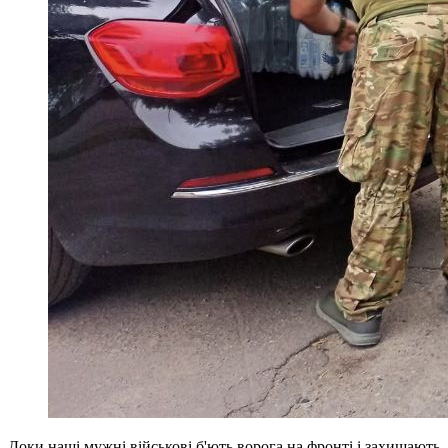
Доки наші мужні військові б'ють ворога на фронті і захищають