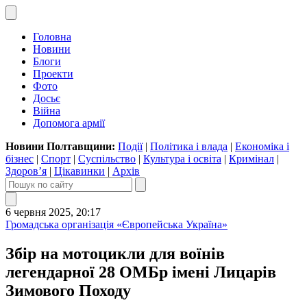
Головна
Новини
Блоги
Проекти
Фото
Досьє
Війна
Допомога армії
Новини Полтавщини:
Події
|
Політика і влада
|
Економіка і
бізнес
|
Спорт
|
Суспільство
|
Культура і освіта
|
Кримінал
|
Здоров’я
|
Цікавинки
|
Архів
6 червня 2025, 20:17
Громадська організація «Європейська Україна»
Збір на мотоцикли для воїнів
легендарної 28 ОМБр імені Лицарів
Зимового Походу