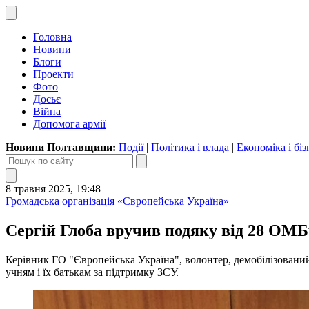
Головна
Новини
Блоги
Проекти
Фото
Досьє
Війна
Допомога армії
Новини Полтавщини:
Події
|
Політика і влада
|
Економіка і біз
8 травня 2025, 19:48
Громадська організація «Європейська Україна»
Сергій Глоба вручив подяку від 28 ОМБ
Керівник ГО "Європейська Україна", волонтер, демобілізований
учням і їх батькам за підтримку ЗСУ.