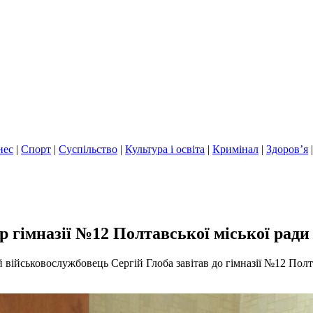
нес
|
Спорт
|
Суспільство
|
Культура і освіта
|
Кримінал
|
Здоров’я
р гімназії №12 Полтавської міської ради
 військовослужбовець Сергій Глоба завітав до гімназії №12 Полта