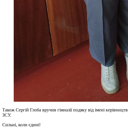
Також Сергій Глоба вручив гімназії подяку від імені керівниц
ЗСУ.
Сильні, коли єдині!