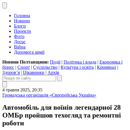
Головна
Новини
Блоги
Проекти
Фото
Досьє
Війна
Допомога армії
Новини Полтавщини:
Події
|
Політика і влада
|
Економіка і
бізнес
|
Спорт
|
Суспільство
|
Культура і освіта
|
Кримінал
|
Здоров’я
|
Цікавинки
|
Архів
4 травня 2025, 20:35
Громадська організація «Європейська Україна»
Автомобіль для воїнів легендарної 28
ОМБр пройшов техогляд та ремонтні
роботи