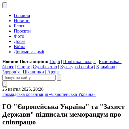
Головна
Новини
Блоги
Проекти
Фото
Досьє
Війна
Допомога армії
Новини Полтавщини:
Події
|
Політика і влада
|
Економіка і
бізнес
|
Спорт
|
Суспільство
|
Культура і освіта
|
Кримінал
|
Здоров’я
|
Цікавинки
|
Архів
25 квітня 2025, 20:26
Громадська організація «Європейська Україна»
ГО "Європейська Україна" та "Захист
Держави" підписали меморандум про
співпрацю