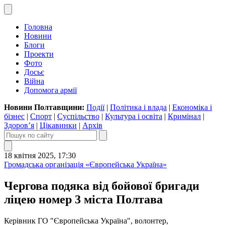
Головна
Новини
Блоги
Проекти
Фото
Досьє
Війна
Допомога армії
Новини Полтавщини:
Події
|
Політика і влада
|
Економіка і
бізнес
|
Спорт
|
Суспільство
|
Культура і освіта
|
Кримінал
|
Здоров’я
|
Цікавинки
|
Архів
18 квітня 2025, 17:30
Громадська організація «Європейська Україна»
Чергова подяка від бойової бригади
ліцею номер 3 міста Полтава
Керівник ГО "Європейська Україна", волонтер,