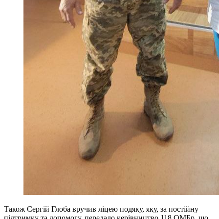
Також Сергій Глоба вручив ліцею подяку, яку, за постійну
підтримку та допомогу, передало керівництво 118 ОМБр, що