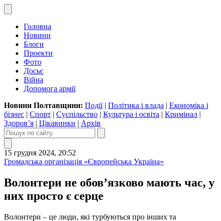
Головна
Новини
Блоги
Проекти
Фото
Досьє
Війна
Допомога армії
Новини Полтавщини:
Події
|
Політика і влада
|
Економіка і
бізнес
|
Спорт
|
Суспільство
|
Культура і освіта
|
Кримінал
|
Здоров’я
|
Цікавинки
|
Архів
15 грудня 2024, 20:52
Громадська організація «Європейська Україна»
Волонтери не обов’язково мають час, у
них просто є серце
Волонтери – це люди, які турбуються про інших та