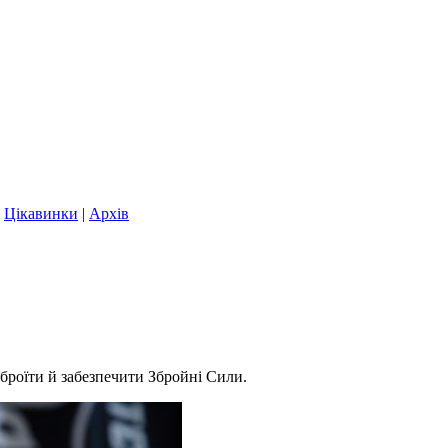
|
Цікавинки
|
Архів
зброїти й забезпечити Збройні Сили.