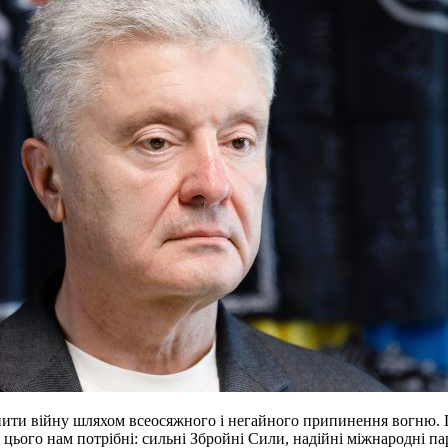
ти війну шляхом всеосяжного і негайного припинення вогню. Ц
 цього нам потрібні: сильні Збройні Сили, надійні міжнародні па