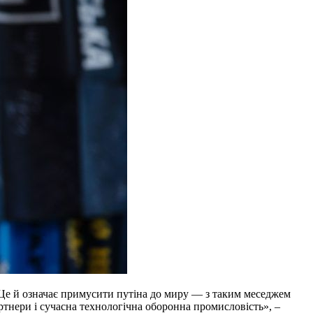
е й означає примусити путіна до миру — з таким меседжем
ртнери і сучасна технологічна оборонна промисловість», –