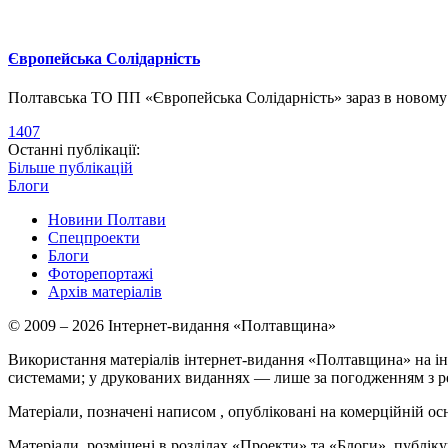
Європейська Солідарність
Полтавська ТО ПП «Європейська Солідарність» зараз в новому о
1407
Останні публікації:
Більше публікацій
Блоги
Новини Полтави
Спецпроекти
Блоги
Фоторепортажі
Архів матеріалів
© 2009 – 2026 Інтернет-видання «Полтавщина»
Використання матеріалів інтернет-видання «Полтавщина» на ін
системами; у друкованих виданнях — лише за погодженням з р
Матеріали, позначені написом
, опубліковані на комерційній ос
Матеріали, розміщені в розділах «Проекти» та «Блоги», публікую