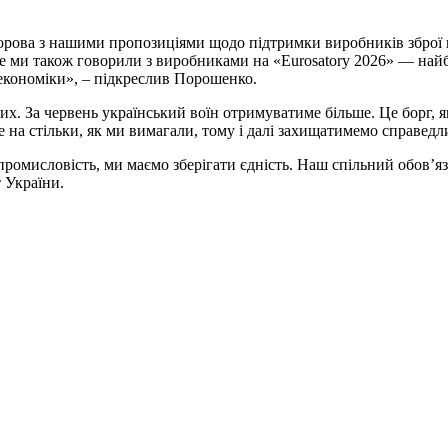
рова з нашими пропозиціями щодо підтримки виробників зброї шл
 це ми також говорили з виробниками на «Eurosatory 2026» — на
економіки», – підкреслив Порошенко.
х. За червень український воїн отримуватиме більше. Це борг, 
 на стільки, як ми вимагали, тому і далі захищатимемо справедли
промисловість, ми маємо зберігати єдність. Наш спільний обов’
 України.