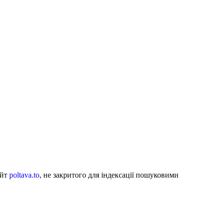
айт
poltava.to
, не закритого для індексації пошуковими