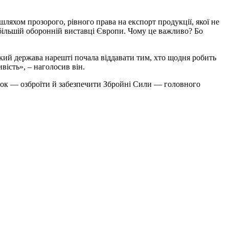
яхом прозорого, рівного права на експорт продукції, якої не
йбільшій оборонній виставці Європи. Чому це важливо? Бо
який держава нарешті почала віддавати тим, хто щодня робить
вість», – наголосив він.
язок — озброїти й забезпечити Збройні Сили — головного