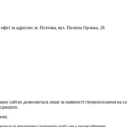
фісі за адресою: м. Полтава, вул. Пилипа Орлика, 28
ших сайтах дозволяється лише за наявності гіперпосилання на с
едакцією.
нові.
ться за ініціативи сторонніх осіб і не є редакційними.