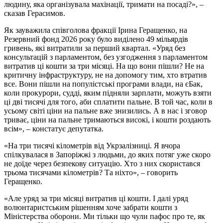
людину, яка організувала махінації, тримати на посаді?», –
сказав Герасимов.
Як зауважила співголова фракції Ірина Геращенко, на
Резервний фонд 2026 року було виділено 49 мільярдів
гривень, які витратили за перший квартал. «Уряд без
консультацій з парламентом, без узгодження з парламентом
витратив ці кошти за три місяці. На що вони пішли? Не на
критичну інфраструктуру, не на допомогу тим, хто втратив
все. Вони пішли на популістські програми влади, на єБак,
коли прокурори, судді, яким підняли зарплати, можуть взяти
ці дві тисячі для того, аби сплатити пальне. В той час, коли в
усьому світі ціни на пальне вже знизились. А в нас і зговор
триває, ціни на пальне тримаються високі, і кошти роздають
всім», – констатує депутатка.
«На три тисячі кілометрів від Укрзалізниці. Я вчора
спілкувалася в Запоріжжі з людьми, до яких потяг уже скоро
не доїде через безпекову ситуацію. Хто з них скористався
трьома тисячами кілометрів? Та ніхто», – говорить
Геращенко.
«Але уряд за три місяці витратив ці кошти. І далі уряд
волюнтаристським рішенням хоче забрати кошти з
Міністерства оборони. Ми тільки що чули пафос про те, як