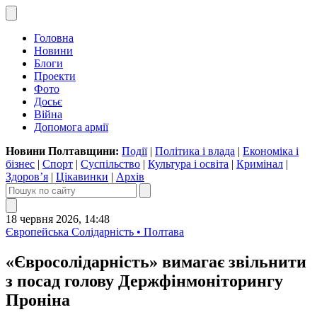
Головна
Новини
Блоги
Проекти
Фото
Досьє
Війна
Допомога армії
Новини Полтавщини:
Події
|
Політика і влада
|
Економіка і
бізнес
|
Спорт
|
Суспільство
|
Культура і освіта
|
Кримінал
|
Здоров’я
|
Цікавинки
|
Архів
18 червня 2026, 14:48
Європейська Солідарність • Полтава
«Євросолідарність» вимагає звільнити
з посад голову Держфінмоніторингу
Проніна