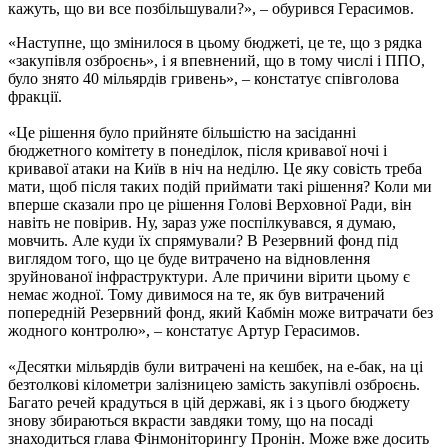
кажуть, що ви все позбільшували?», – обурився Герасимов.
«Наступне, що змінилося в цьому бюджеті, це те, що з рядка
«закупівля озброєнь», і я впевнений, що в тому числі і ППО,
було знято 40 мільярдів гривень», – констатує співголова
фракції.
«Це рішення було прийняте більшістю на засіданні
бюджетного комітету в понеділок, після кривавої ночі і
кривавої атаки на Київ в ніч на неділю. Це яку совість треба
мати, щоб після таких подій приймати такі рішення? Коли ми
вперше сказали про це рішення Голові Верховної Ради, він
навіть не повірив. Ну, зараз уже поспілкувався, я думаю,
мовчить. Але куди їх спрямували? В Резервний фонд під
виглядом того, що це буде витрачено на відновлення
зруйнованої інфраструктури. Але причини вірити цьому є
немає жодної. Тому дивимося на те, як був витрачений
попередній Резервний фонд, який Кабмін може витрачати без
жодного контролю», – констатує Артур Герасимов.
«Десятки мільярдів були витрачені на кешбек, на е-бак, на ці
безтолкові кілометри залізницею замість закупівлі озброєнь.
Багато речей крадуться в цій державі, як і з цього бюджету
знову збираються вкрасти завдяки тому, що на посаді
знаходиться глава Фінмоніторингу Пронін. Може вже досить