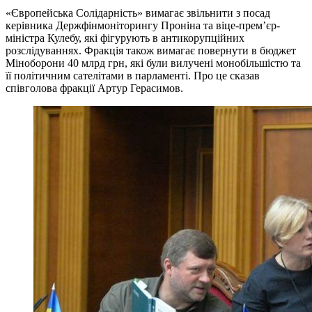
«Європейська Солідарність» вимагає звільнити з посад
керівника Держфінмоніторингу Проніна та віце-премʼєр-
міністра Кулебу, які фігурують в антикорупційних
розслідуваннях. Фракція також вимагає повернути в бюджет
Міноборони 40 млрд грн, які були вилучені монобільшістю та
її політичним сателітами в парламенті. Про це сказав
співголова фракції Артур Герасимов.