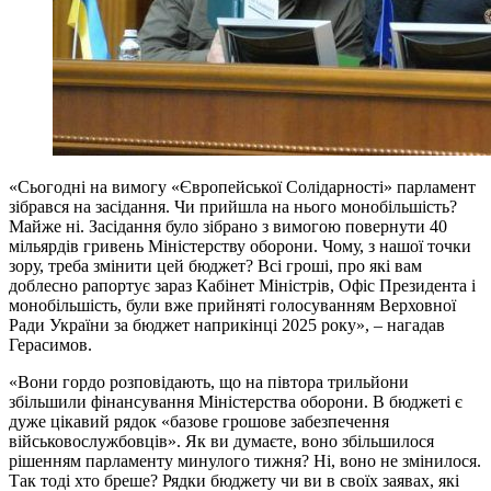
«Сьогодні на вимогу «Європейської Солідарності» парламент
зібрався на засідання. Чи прийшла на нього монобільшість?
Майже ні. Засідання було зібрано з вимогою повернути 40
мільярдів гривень Міністерству оборони. Чому, з нашої точки
зору, треба змінити цей бюджет? Всі гроші, про які вам
доблесно рапортує зараз Кабінет Міністрів, Офіс Президента і
монобільшість, були вже прийняті голосуванням Верховної
Ради України за бюджет наприкінці 2025 року», – нагадав
Герасимов.
«Вони гордо розповідають, що на півтора трильйони
збільшили фінансування Міністерства оборони. В бюджеті є
дуже цікавий рядок «базове грошове забезпечення
військовослужбовців». Як ви думаєте, воно збільшилося
рішенням парламенту минулого тижня? Ні, воно не змінилося.
Так тоді хто бреше? Рядки бюджету чи ви в своїх заявах, які