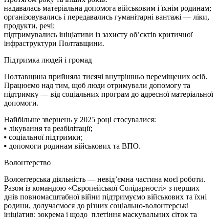
надавалась матеріальна допомога військовим і їхнім родинам;
організовувались і передавались гуманітарні вантажі — ліки,
продукти, речі;
підтримувались ініціативи із захисту об’єктів критичної
інфраструктури Полтавщини.
Підтримка людей і громад
Полтавщина прийняла тисячі внутрішньо переміщених осіб.
Працюємо над тим, щоб люди отримували допомогу та
підтримку — від соціальних програм до адресної матеріальної
допомоги.
Найбільше звернень у 2025 році стосувалися:
▪️ лікування та реабілітації;
▪️ соціальної підтримки;
▪️ допомоги родинам військових та ВПО.
Волонтерство
Волонтерська діяльність — невід’ємна частина моєї роботи.
Разом із командою «Європейської Солідарності» з перших
днів повномасштабної війни підтримуємо військових та їхні
родини, долучаємося до різних соціально-волонтерські
ініціатив: зокрема і щодо плетіння маскувальних сіток та