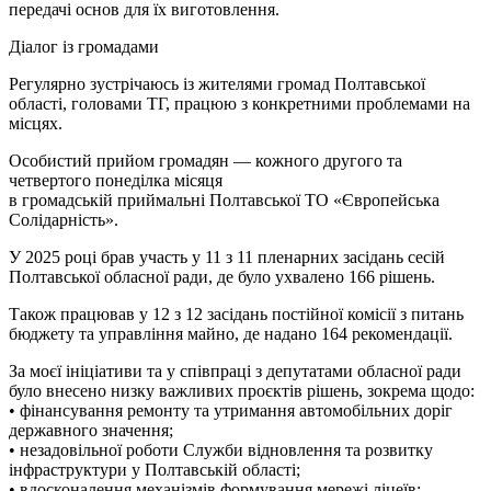
передачі основ для їх виготовлення.
Діалог із громадами
Регулярно зустрічаюсь із жителями громад Полтавської
області, головами ТГ, працюю з конкретними проблемами на
місцях.
Особистий прийом громадян — кожного другого та
четвертого понеділка місяця
в громадській приймальні Полтавської ТО «Європейська
Солідарність».
У 2025 році брав участь у 11 з 11 пленарних засідань сесій
Полтавської обласної ради, де було ухвалено 166 рішень.
Також працював у 12 з 12 засідань постійної комісії з питань
бюджету та управління майно, де надано 164 рекомендації.
За моєї ініціативи та у співпраці з депутатами обласної ради
було внесено низку важливих проєктів рішень, зокрема щодо:
• фінансування ремонту та утримання автомобільних доріг
державного значення;
• незадовільної роботи Служби відновлення та розвитку
інфраструктури у Полтавській області;
• вдосконалення механізмів формування мережі ліцеїв;