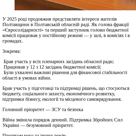
У 2025 році продовжив представляти інтереси жителів
Полтавщини в Полтавській обласній раді. Як голова фракції
«Євросолідарності» та перший заступник голови бюджетної
комісії працював у постійному режимі — у залі, в комісіях і в
громадах.
Зокрема:
️ Брав участь у всіх пленарних засідань обласної ради;
️ Працював у 12 з 12 засідань бюджетної комісії;
️ Були ухвалені важливі рішення для фінансової стабільності
області в умовах війни.
Брав участь у підготовці та підтримці рішень, що стосуються
бюджету, соціального захисту, економічного розвитку,
підтримки бізнесу, екології та місцевого самоврядування.
Головний пріоритет — ЗСУ та безпека
Війна змінила порядок денний. Підтримка Збройних Сил
України — безумовний пріоритет.
Протягом року та інших років: