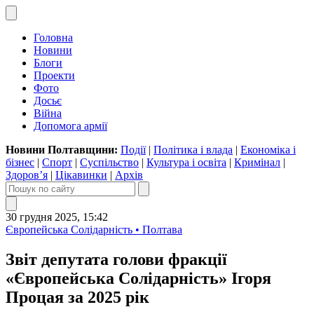
Головна
Новини
Блоги
Проекти
Фото
Досьє
Війна
Допомога армії
Новини Полтавщини:
Події
|
Політика і влада
|
Економіка і
бізнес
|
Спорт
|
Суспільство
|
Культура і освіта
|
Кримінал
|
Здоров’я
|
Цікавинки
|
Архів
30 грудня 2025, 15:42
Європейська Солідарність • Полтава
Звіт депутата голови фракції
«Європейська Солідарність» Ігоря
Процая за 2025 рік