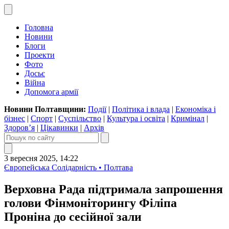
Головна
Новини
Блоги
Проекти
Фото
Досьє
Війна
Допомога армії
Новини Полтавщини:
Події
|
Політика і влада
|
Економіка і
бізнес
|
Спорт
|
Суспільство
|
Культура і освіта
|
Кримінал
|
Здоров’я
|
Цікавинки
|
Архів
3 вересня 2025, 14:22
Європейська Солідарність • Полтава
Верховна Рада підтримала запрошення
голови Фінмоніторингу Філіпа
Проніна до сесійної зали