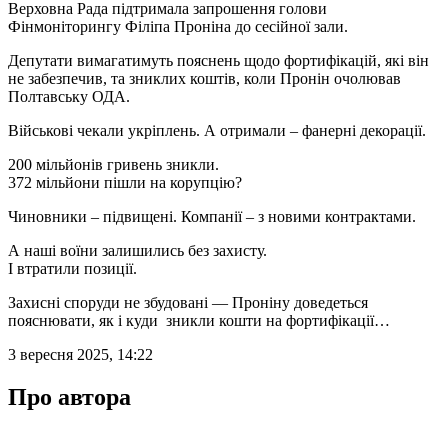
Верховна Рада підтримала запрошення голови
Фінмоніторингу Філіпа Проніна до сесійної зали.
Депутати вимагатимуть пояснень щодо фортифікацій, які він
не забезпечив, та зниклих коштів, коли Пронін очолював
Полтавську ОДА.
Військові чекали укріплень. А отримали – фанерні декорації.
200 мільйонів гривень зникли.
372 мільйони пішли на корупцію?
Чиновники – підвищені. Компанії – з новими контрактами.
А наші воїни залишились без захисту.
І втратили позиції.
Захисні споруди не збудовані — Проніну доведеться
пояснювати, як і куди зникли кошти на фортифікації…
3 вересня 2025, 14:22
Про автора