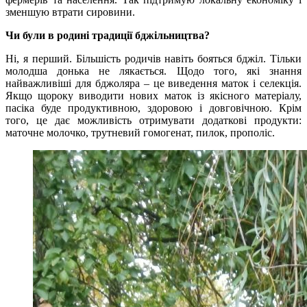
зменшую втрати сировини.
Чи були в родині традиції бджільництва?
Ні, я перший. Більшість родичів навіть бояться бджіл. Тільки
молодша донька не лякається. Щодо того, які знання
найважливіші для бджоляра – це виведення маток і селекція.
Якщо щороку виводити нових маток із якісного матеріалу,
пасіка буде продуктивною, здоровою і довговічною. Крім
того, це дає можливість отримувати додаткові продукти:
маточне молочко, трутневий гомогенат, пилок, прополіс.