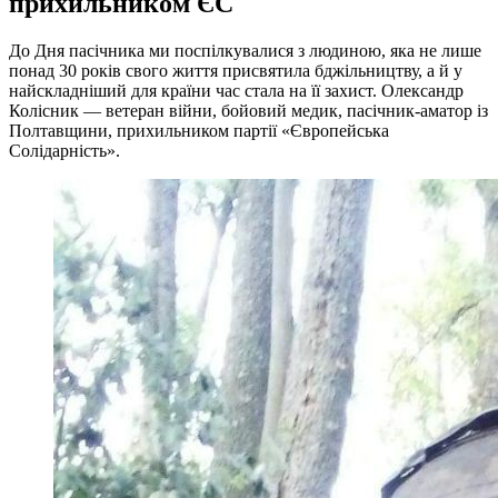
прихильником ЄС
До Дня пасічника ми поспілкувалися з людиною, яка не лише
понад 30 років свого життя присвятила бджільництву, а й у
найскладніший для країни час стала на її захист. Олександр
Колісник — ветеран війни, бойовий медик, пасічник-аматор із
Полтавщини, прихильником партії «Європейська
Солідарність».