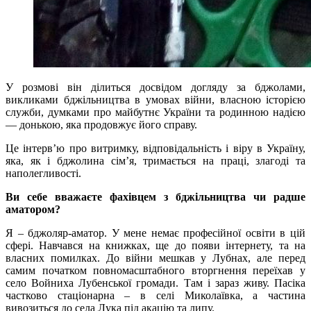
У розмові він ділиться досвідом догляду за бджолами,
викликами бджільництва в умовах війни, власною історією
служби, думками про майбутнє України та родинною надією
— донькою, яка продовжує його справу.
Це інтерв’ю про витримку, відповідальність і віру в Україну,
яка, як і бджолина сім’я, тримається на праці, злагоді та
наполегливості.
Ви себе вважаєте фахівцем з бджільництва чи радше
аматором?
Я – бджоляр-аматор. У мене немає професійної освіти в цій
сфері. Навчався на книжках, ще до появи інтернету, та на
власних помилках. До війни мешкав у Лубнах, але перед
самим початком повномасштабного вторгнення переїхав у
село Войниха Лубенської громади. Там і зараз живу. Пасіка
частково стаціонарна – в селі Миколаївка, а частина
вивозиться до села Лука під акацію та липу.