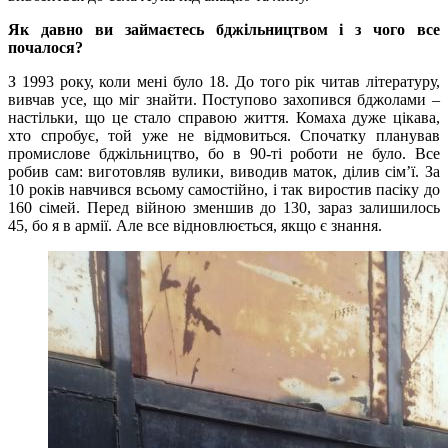
Як давно ви займаєтесь бджільництвом і з чого все
почалося?
З 1993 року, коли мені було 18. До того рік читав літературу,
вивчав усе, що міг знайти. Поступово захопився бджолами –
настільки, що це стало справою життя. Комаха дуже цікава,
хто спробує, той уже не відмовиться. Спочатку планував
промислове бджільництво, бо в 90-ті роботи не було. Все
робив сам: виготовляв вулики, виводив маток, ділив сім’ї. За
10 років навчився всьому самостійно, і так виростив пасіку до
160 сімей. Перед війною зменшив до 130, зараз залишилось
45, бо я в армії. Але все відновлюється, якщо є знання.