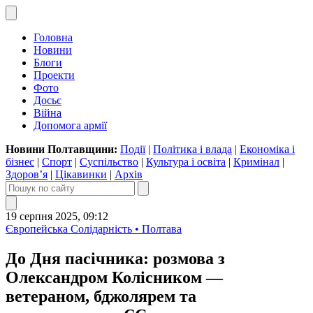
Головна
Новини
Блоги
Проекти
Фото
Досьє
Війна
Допомога армії
Новини Полтавщини:
Події
|
Політика і влада
|
Економіка і
бізнес
|
Спорт
|
Суспільство
|
Культура і освіта
|
Кримінал
|
Здоров’я
|
Цікавинки
|
Архів
19 серпня 2025, 09:12
Європейська Солідарність • Полтава
До Дня пасічника: розмова з
Олександром Колісником —
ветераном, бджолярем та