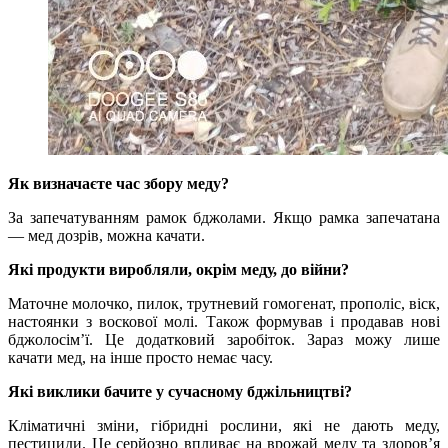
Як визначаєте час збору меду?
За запечатуванням рамок бджолами. Якщо рамка запечатана
— мед дозрів, можна качати.
Які продукти виробляли, окрім меду, до війни?
Маточне молочко, пилок, трутневий гомогенат, прополіс, віск,
настоянки з воскової молі. Також формував і продавав нові
бджолосім’ї. Це додатковий заробіток. Зараз можу лише
качати мед, на інше просто немає часу.
Які виклики бачите у сучасному бджільництві?
Кліматичні зміни, гібридні рослини, які не дають меду,
пестициди. Це серйозно впливає на врожай меду та здоров’я