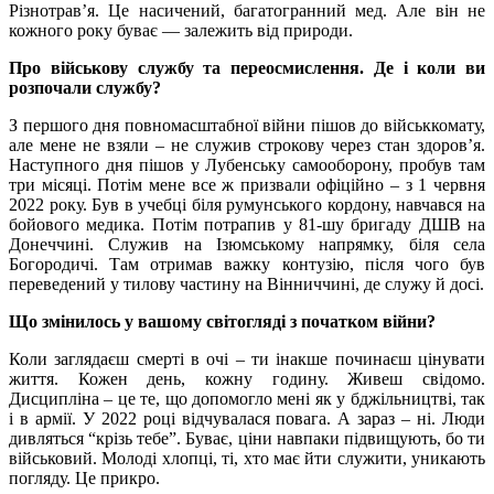
Різнотрав’я. Це насичений, багатогранний мед. Але він не
кожного року буває — залежить від природи.
Про військову службу та переосмислення. Де і коли ви
розпочали службу?
З першого дня повномасштабної війни пішов до військкомату,
але мене не взяли – не служив строкову через стан здоров’я.
Наступного дня пішов у Лубенську самооборону, пробув там
три місяці. Потім мене все ж призвали офіційно – з 1 червня
2022 року. Був в учебці біля румунського кордону, навчався на
бойового медика. Потім потрапив у 81-шу бригаду ДШВ на
Донеччині. Служив на Ізюмському напрямку, біля села
Богородичі. Там отримав важку контузію, після чого був
переведений у тилову частину на Вінниччині, де служу й досі.
Що змінилось у вашому світогляді з початком війни?
Коли заглядаєш смерті в очі – ти інакше починаєш цінувати
життя. Кожен день, кожну годину. Живеш свідомо.
Дисципліна – це те, що допомогло мені як у бджільництві, так
і в армії. У 2022 році відчувалася повага. А зараз – ні. Люди
дивляться “крізь тебе”. Буває, ціни навпаки підвищують, бо ти
військовий. Молоді хлопці, ті, хто має йти служити, уникають
погляду. Це прикро.