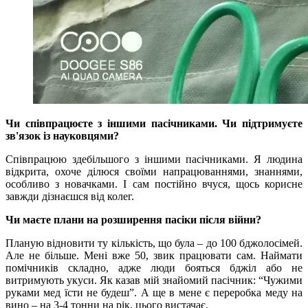
Чи співпрацюєте з іншими пасічниками. Чи підтримуєте
зв'язок із науковцями?
Співпрацюю здебільшого з іншими пасічниками. Я людина
відкрита, охоче ділюся своїми напрацюваннями, знаннями,
особливо з новачками. І сам постійно вчуся, щось корисне
завжди дізнаєшся від колег.
Чи маєте плани на розширення пасіки після війни?
Планую відновити ту кількість, що була – до 100 бджолосімей.
Але не більше. Мені вже 50, звик працювати сам. Наймати
помічників складно, адже люди бояться бджіл або не
витримують укуси. Як казав мій знайомий пасічник: “Чужими
руками мед їсти не будеш”. А ще в мене є переробка меду на
вино – на 3-4 тонни на рік, цього вистачає.