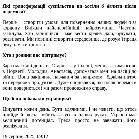
Які трансформації суспільства ви хотіли б бачити після
перемоги?
Перше – створити умови для повернення наших людей з-за
кордону. Виїхали найенергійніші, найрозумніші. Частина
загинула. Хто залишився – має вести країну далі, будувати,
розвивати. Ми повинні створити середовище, де розум і праця
будуть мати цінність.
Хто з родини вас підтримує?
Зараз маю дві доньки. Старша – у Львові, менша – тимчасово
в Норвегії. Молодша, Анастасія, допомагала мені на пасіці до
війни. Вона закінчила навчання за напрямом “бджільництво
та переробка продуктів”. Дуже сподіваюся, що після перемоги
вона повернеться і ми разом продовжимо справу.
Що б ви побажали українцям?
Цінувати кожен день. Бути вдячними. І не чекати, що хтось
прийде й щось зробить — усе в наших руках. Україна має
величезний потенціал. Треба просто не заважати його
реалізувати.
19 серпня 2025, 09:12