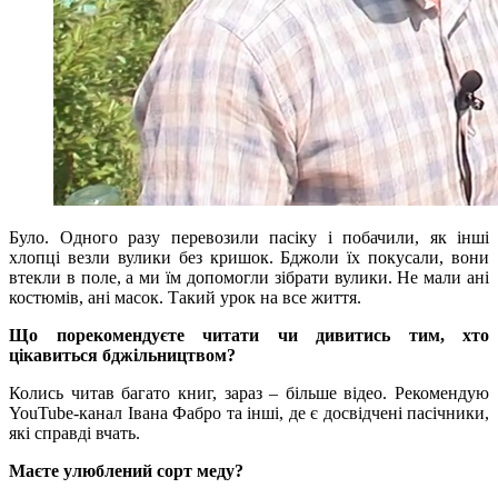
Було. Одного разу перевозили пасіку і побачили, як інші
хлопці везли вулики без кришок. Бджоли їх покусали, вони
втекли в поле, а ми їм допомогли зібрати вулики. Не мали ані
костюмів, ані масок. Такий урок на все життя.
Що порекомендуєте читати чи дивитись тим, хто
цікавиться бджільництвом?
Колись читав багато книг, зараз – більше відео. Рекомендую
YouTube-канал Івана Фабро та інші, де є досвідчені пасічники,
які справді вчать.
Маєте улюблений сорт меду?