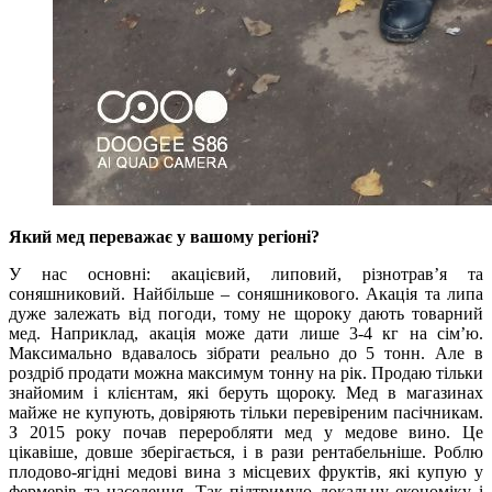
Який мед переважає у вашому регіоні?
У нас основні: акацієвий, липовий, різнотрав’я та
соняшниковий. Найбільше – соняшникового. Акація та липа
дуже залежать від погоди, тому не щороку дають товарний
мед. Наприклад, акація може дати лише 3-4 кг на сім’ю.
Максимально вдавалось зібрати реально до 5 тонн. Але в
роздріб продати можна максимум тонну на рік. Продаю тільки
знайомим і клієнтам, які беруть щороку. Мед в магазинах
майже не купують, довіряють тільки перевіреним пасічникам.
З 2015 року почав переробляти мед у медове вино. Це
цікавіше, довше зберігається, і в рази рентабельніше. Роблю
плодово-ягідні медові вина з місцевих фруктів, які купую у
фермерів та населення. Так підтримую локальну економіку і