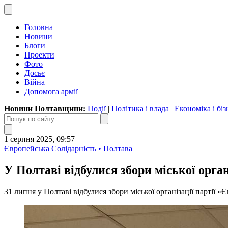
Головна
Новини
Блоги
Проекти
Фото
Досьє
Війна
Допомога армії
Новини Полтавщини:
Події
|
Політика і влада
|
Економіка і біз
1 серпня 2025, 09:57
Європейська Солідарність • Полтава
У Полтаві відбулися збори міської орга
31 липня у Полтаві відбулися збори міської організації партії «