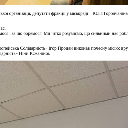
кої організації, депутати фракції у міськраді – Юлія Городчанін
ас,
мося і за що боремося. Ми чітко розуміємо, що сильними нас ро
ропейська Солідарність» Ігор Процай виконав почесну місію: вру
дарність» Ніни Южаніної.