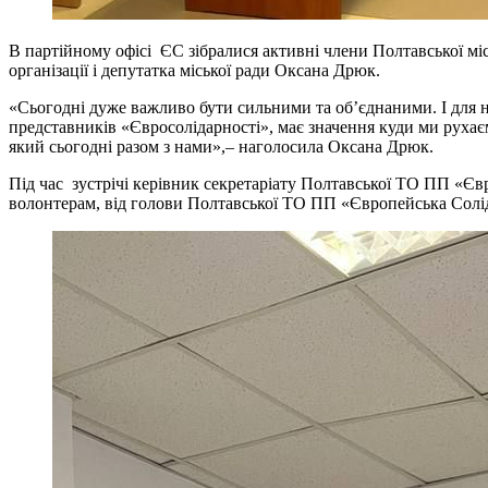
В партійному офісі ЄС зібралися активні члени Полтавської місь
організації і депутатка міської ради Оксана Дрюк.
«Сьогодні дуже важливо бути сильними та обʼєднаними. І для н
представників «Євросолідарності», має значення куди ми рухає
який сьогодні разом з нами»,– наголосила Оксана Дрюк.
Під час зустрічі керівник секретаріату Полтавської ТО ПП «Єв
волонтерам, від голови Полтавської ТО ПП «Європейська Солі