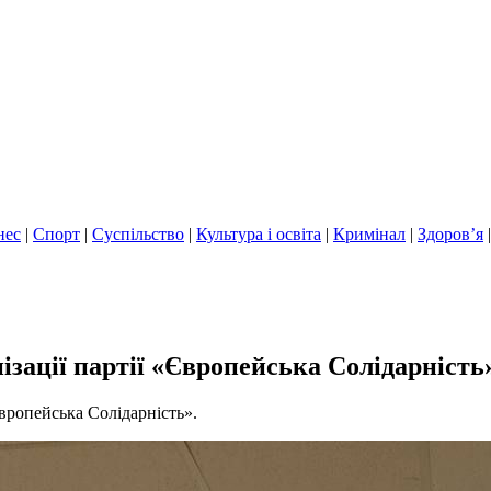
нес
|
Спорт
|
Суспільство
|
Культура і освіта
|
Кримінал
|
Здоров’я
нізації партії «Європейська Солідарність
Європейська Солідарність».