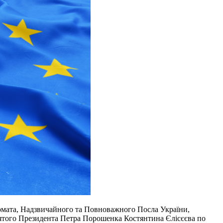
мата, Надзвичайного та Повноважного Посла України,
ятого Президента Петра Порошенка Костянтина Єлісєєва по