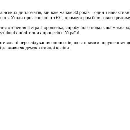
раїнських дипломатів, він вже майже 30 років – один з найактивн
ення Угоди про асоціацію з ЄС, промоутером безвізового режиму
вання оточення Петра Порошенка, спробу його подальшої міжнародн
утрішніх політичних процесів в Україні.
отивовані переслідування опонентів, що є прямим порушенням де
 держави як демократичної країни.