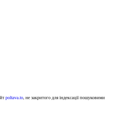
айт
poltava.to
, не закритого для індексації пошуковими