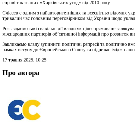
справі так званих «Харківських угод» від 2010 року.
Єлісєєв є одним з найавторитетніших та всесвітньо відомих ук
тривалий час головним переговірником від України щодо уклад
Розглядаємо такі свавільні дії влади як цілеспрямоване заляку
міжнародних партнерів обʼєктивної інформації про розвиток вн
Закликаємо владу зупинити політичні репресії та політично вм
рамках вступу до Європейського Союзу та підриває імідж нашої
17 травня 2025, 10:25
Про автора