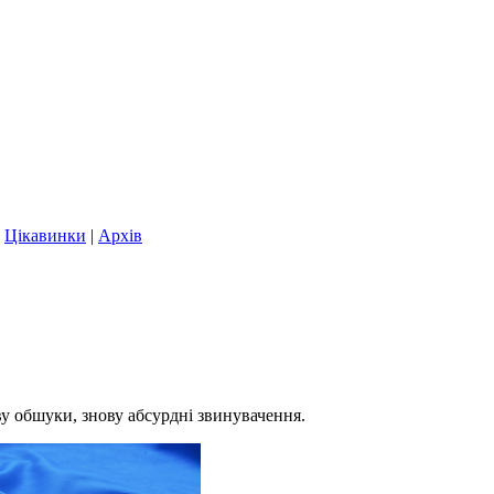
|
Цікавинки
|
Архів
ву обшуки, знову абсурдні звинувачення.