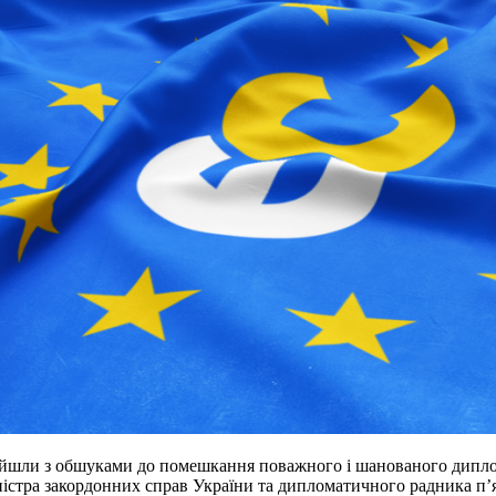
ийшли з обшуками до помешкання поважного і шанованого дипло
істра закордонних справ України та дипломатичного радника п’