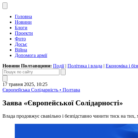
Головна
Новини
Блоги
Проекти
Фото
Досьє
Війна
Допомога армії
Новини Полтавщини:
Події
|
Політика і влада
|
Економіка і біз
17 травня 2025, 10:25
Європейська Солідарність • Полтава
Заява «Європейської Солідарності»
Влада продовжує свавільно і безпідставно чинити тиск на тих, 