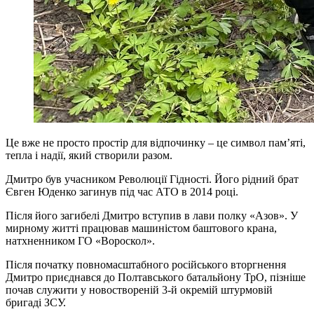
Це вже не просто простір для відпочинку – це символ пам’яті,
тепла і надії, який створили разом.
Дмитро був учасником Революції Гідності. Його рідний брат
Євген Юденко загинув під час АТО в 2014 році.
Після його загибелі Дмитро вступив в лави полку «Азов». У
мирному житті працював машиністом баштового крана,
натхненником ГО «Вороскол».
Після початку повномасштабного російського вторгнення
Дмитро приєднався до Полтавського батальйону ТрО, пізніше
почав служити у новоствореній 3-й окремій штурмовій
бригаді ЗСУ.