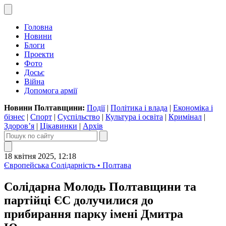
Головна
Новини
Блоги
Проекти
Фото
Досьє
Війна
Допомога армії
Новини Полтавщини:
Події
|
Політика і влада
|
Економіка і
бізнес
|
Спорт
|
Суспільство
|
Культура і освіта
|
Кримінал
|
Здоров’я
|
Цікавинки
|
Архів
18 квітня 2025, 12:18
Європейська Солідарність • Полтава
Солідарна Молодь Полтавщини та
партійці ЄС долучилися до
прибирання парку імені Дмитра