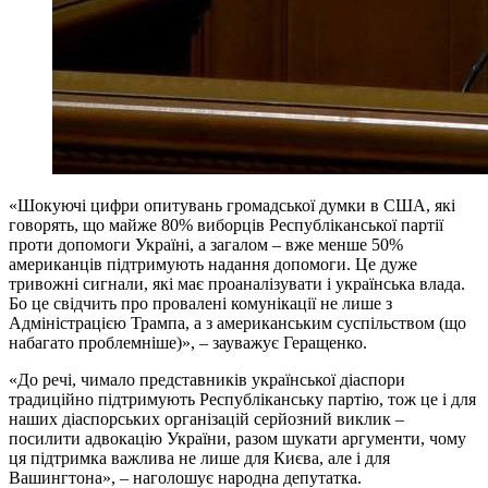
«Шокуючі цифри опитувань громадської думки в США, які
говорять, що майже 80% виборців Республіканської партії
проти допомоги Україні, а загалом – вже менше 50%
американців підтримують надання допомоги. Це дуже
тривожні сигнали, які має проаналізувати і українська влада.
Бо це свідчить про провалені комунікації не лише з
Адміністрацією Трампа, а з американським суспільством (що
набагато проблемніше)», – зауважує Геращенко.
«До речі, чимало представників української діаспори
традиційно підтримують Республіканську партію, тож це і для
наших діаспорських організацій серйозний виклик –
посилити адвокацію України, разом шукати аргументи, чому
ця підтримка важлива не лише для Києва, але і для
Вашингтона», – наголошує народна депутатка.