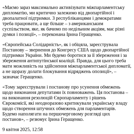
«Маємо зараз максимально активізувати міжпарламентську
дипломатію, ми критично залежимо від двопартійної і
двопалатної підтримки. З республіканцями і демократами
треба працювати, а ще більше – з американським
суспільством, яке, як бачимо по недільним акціям, має різні
думки і позиції», – переконана Ірина Геращенко.
«Європейська Солідарність», як і обіцяла, зареєструвала
Постанову – звернення до Конгресу США щодо двопартійної
підтримки України. Ми будемо боротися за її збереження і за
збереження антипутінської коаліції. Правда, для цього треба
мати можливість на здійснення міжпарламентської дипломатії,
а не щоразу долати блокування відряджень опозиції», –
зазначає Геращенко.
«Тому зареєстрували і постанову про усунення обмежень
щодо виконання депутатами їх повноважень. Ця постанова –
на виконання резолюцій Європарламенту і рішень
Єврокомісії, які неодноразово критикували українську владу
щодо створення штучних обмежень для парламентарів.
Будемо наполягати на першочерговому розгляді цих
постанов», – резюмує Ірина Геращенко.
9 квітня 2025, 12:58