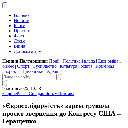
Головна
Новини
Блоги
Проекти
Фото
Досьє
Війна
Допомога армії
Новини Полтавщини:
Події
|
Політика і влада
|
Економіка і
бізнес
|
Спорт
|
Суспільство
|
Культура і освіта
|
Кримінал
|
Здоров’я
|
Цікавинки
|
Архів
9 квітня 2025, 12:58
Європейська Солідарність • Полтава
«Євросолідарність» зареєструвала
проєкт звернення до Конгресу США –
Геращенко