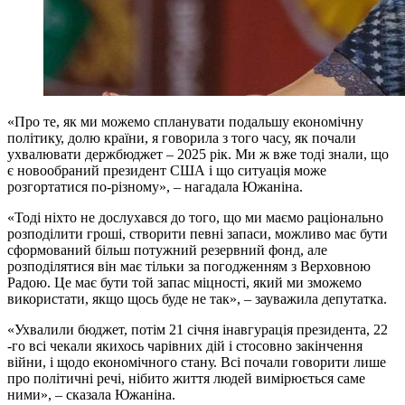
«Про те, як ми можемо спланувати подальшу економічну
політику, долю країни, я говорила з того часу, як почали
ухвалювати держбюджет – 2025 рік. Ми ж вже тоді знали, що
є новообраний президент США і що ситуація може
розгортатися по-різному», – нагадала Южаніна.
«Тоді ніхто не дослухався до того, що ми маємо раціонально
розподілити гроші, створити певні запаси, можливо має бути
сформований більш потужний резервний фонд, але
розподілятися він має тільки за погодженням з Верховною
Радою. Це має бути той запас міцності, який ми зможемо
використати, якщо щось буде не так», – зауважила депутатка.
«Ухвалили бюджет, потім 21 січня інавгурація президента, 22
-го всі чекали якихось чарівних дій і стосовно закінчення
війни, і щодо економічного стану. Всі почали говорити лише
про політичні речі, нібито життя людей вимірюється саме
ними», – сказала Южаніна.