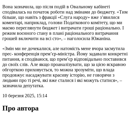
Вона зазначила, що після подій в Овальному кабінеті
сподівалась на початок роботи над змінами до бюджету. «Тим
більше, що навіть з фракції «Слуга народу» вже з’явилися
коментарі, наприклад, голови Податкового комітету, що ми
маємо переглянути бюджет і витрачати гроші раціонально. І
режим воєнного стану в плані раціонального витрачання
грошей включити на всі сто», – наголосила Южаніна.
«Змін ми не дочекалися, але натомість мене вчора засмутила
прес- конференція прем’єр-міністра. Йому задавали конкретні
питання, я сподіваюся, що прем’єр відповідально поставився
до своїх слів. Але якщо проаналізувати, що за цією яскравою
обгорткою приховується, то можна зрозуміти, що влада
продовжує насаджувати красиву історію, не говорячи з
людьми про ті речі, які вже сталися і які можуть статися», –
зазначила депутатка.
10 березня 2025, 15:14
Про автора