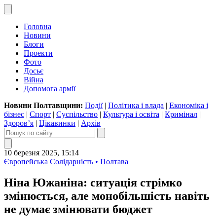
Головна
Новини
Блоги
Проекти
Фото
Досьє
Війна
Допомога армії
Новини Полтавщини:
Події
|
Політика і влада
|
Економіка і
бізнес
|
Спорт
|
Суспільство
|
Культура і освіта
|
Кримінал
|
Здоров’я
|
Цікавинки
|
Архів
10 березня 2025, 15:14
Європейська Солідарність • Полтава
Ніна Южаніна: ситуація стрімко
змінюється, але монобільшість навіть
не думає змінювати бюджет