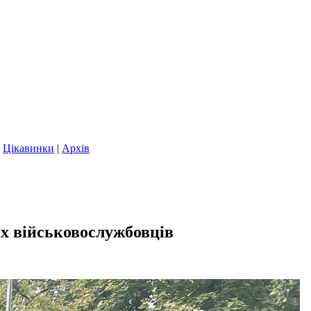
|
Цікавинки
|
Архів
их військовослужбовців