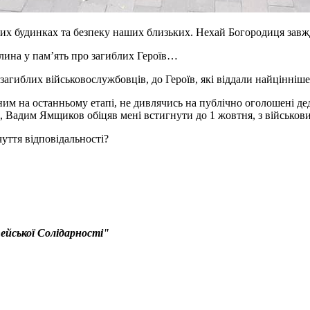
их будинках та безпеку наших близьких. Нехай Богородиця завжд
вилина у памʼять про загиблих Героїв…
агиблих військовослужбовців, до Героїв, які віддали найцінніше
ним на останньому етапі, не дивлячись на публічно оголошені де
ві, Вадим Ямщиков обіцяв мені встигнути до 1 жовтня, з військо
чуття відповідальності?
ейської Солідарності"