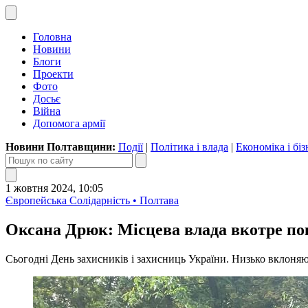
Головна
Новини
Блоги
Проекти
Фото
Досьє
Війна
Допомога армії
Новини Полтавщини:
Події
|
Політика і влада
|
Економіка і біз
1 жовтня 2024, 10:05
Європейська Солідарність • Полтава
Оксана Дрюк: Місцева влада вкотре пок
Сьогодні День захисників і захисниць України. Низько вклоняюс