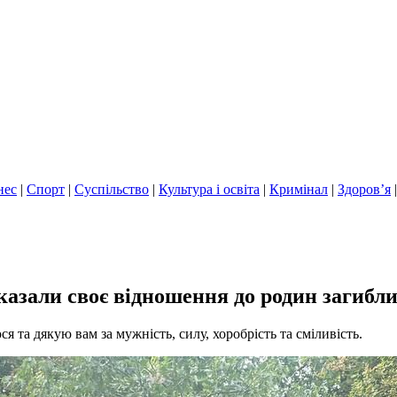
нес
|
Спорт
|
Суспільство
|
Культура і освіта
|
Кримінал
|
Здоров’я
азали своє відношення до родин загибл
я та дякую вам за мужність, силу, хоробрість та сміливість.