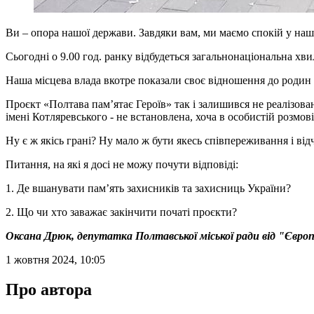
Ви – опора нашої держави. Завдяки вам, ми маємо спокій у наш
Сьогодні о 9.00 год. ранку відбудеться загальнонаціональна х
Наша місцева влада вкотре показали своє відношення до родин з
Проєкт «Полтава памʼятає Героїв» так і залишився не реалізова
імені Котляревського - не встановлена, хоча в особистій розмо
Ну є ж якісь грані? Ну мало ж бути якесь співпереживання і від
Питання, на які я досі не можу почути відповіді:
1. Де вшанувати памʼять захисників та захисниць України?
2. Що чи хто заважає закінчити початі проєкти?
Оксана Дрюк, депутатка Полтавської міської ради від "Європ
1 жовтня 2024, 10:05
Про автора