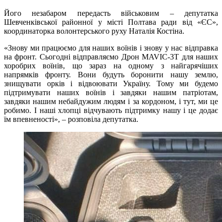
Його незабаром передасть військовим – депутатка
Шевченківської районної у місті Полтава ради від «ЄС»,
координаторка волонтерського руху Наталія Костіна.
«Знову ми працюємо для наших воїнів і знову у нас відправка
на фронт. Сьогодні відправляємо Дрон МAVIC-3Т для наших
хоробрих воїнів, що зараз на одному з найгарячіших
напрямків фронту. Вони будуть боронити нашу землю,
знищувати орків і відвоювати Україну. Тому ми будемо
підтримувати наших воїнів і завдяки нашим патріотам,
завдяки нашим небайдужим людям і за кордоном, і тут, ми це
робимо. І наші хлопці відчувають підтримку нашу і це додає
їм впевненості», – розповіла депутатка.