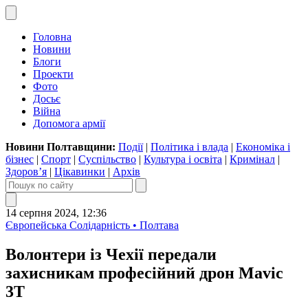
Головна
Новини
Блоги
Проекти
Фото
Досьє
Війна
Допомога армії
Новини Полтавщини:
Події
|
Політика і влада
|
Економіка і
бізнес
|
Спорт
|
Суспільство
|
Культура і освіта
|
Кримінал
|
Здоров’я
|
Цікавинки
|
Архів
14 серпня 2024, 12:36
Європейська Солідарність • Полтава
Волонтери із Чехії передали
захисникам професійний дрон Mavic
3T