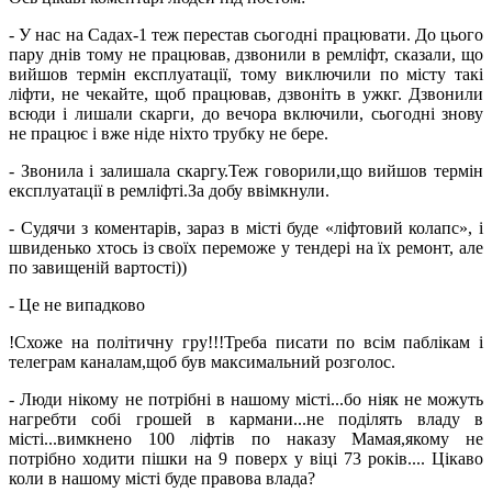
- У нас на Садах-1 теж перестав сьогодні працювати. До цього
пару днів тому не працював, дзвонили в ремліфт, сказали, що
вийшов термін експлуатації, тому виключили по місту такі
ліфти, не чекайте, щоб працював, дзвоніть в ужкг. Дзвонили
всюди і лишали скарги, до вечора включили, сьогодні знову
не працює і вже ніде ніхто трубку не бере.
­- Звонила і залишала скаргу.Теж говорили,що вийшов термін
експлуатації в ремліфті.За добу ввімкнули.
- Судячи з коментарів, зараз в місті буде «ліфтовий колапс», і
швиденько хтось із своїх переможе у тендері на їх ремонт, але
по завищеній вартості))
- Це не випадково
!Схоже на політичну гру!!!Треба писати по всім паблікам і
телеграм каналам,щоб був максимальний розголос.
- Люди нікому не потрібні в нашому місті...бо ніяк не можуть
нагребти собі грошей в кармани...не поділять владу в
місті...вимкнено 100 ліфтів по наказу Мамая,якому не
потрібно ходити пішки на 9 поверх у віці 73 років.... Цікаво
коли в нашому місті буде правова влада?