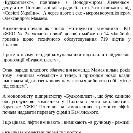
«Будкомплект», пов’язане з Володимиром Левченком,
депутатом Полтавської міськради 6-го та 7-го скликання від
«Совісті України». А через нього з екс - мером корупціонером
Олександром Мамаєм.
Вимкнення почали як спосіб “мотивувати” замовника - КП
«ЖЕО № 2» укласти новий договір майже на 14 мільйонів
гривень щодо технічного обслуговування 719 ліфтів у
Полтаві.
Проте в цьому тендері комунальники відхилили найдешевші
пропозиції «Будкомплекту».
Отак, заради власного збагачення команда Мамая кілька років
тому знищила «Ремліфт» а тепер, з приходом нової влади
шантажем відключень знову намагається вибороти собі “місце
під сонцем”.
А монополісту, підприємству «Будкомплект», що було єдиною
обслуговуючою компанією у Полтаві є чого хвилюватися.
Зараз же УЖКГ Полтави на замовленнях з ремонту ліфтів
почала надавати перевагу фірмі з Кам'янського.
І що цікаво, ліфти вмикають і вимикають «в ручному» режимі.
Ось цікаві коментарі людей під постом: