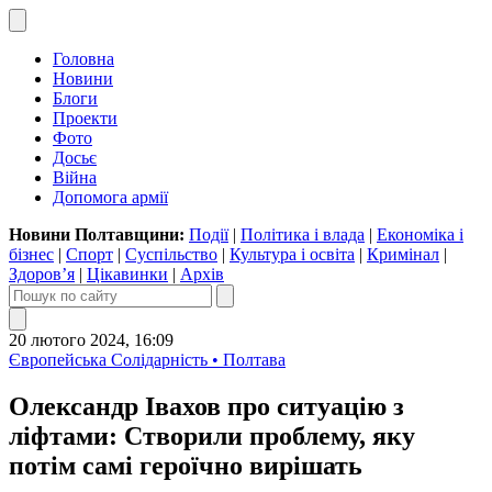
Головна
Новини
Блоги
Проекти
Фото
Досьє
Війна
Допомога армії
Новини Полтавщини:
Події
|
Політика і влада
|
Економіка і
бізнес
|
Спорт
|
Суспільство
|
Культура і освіта
|
Кримінал
|
Здоров’я
|
Цікавинки
|
Архів
20 лютого 2024, 16:09
Європейська Солідарність • Полтава
Олександр Івахов про ситуацію з
ліфтами: Створили проблему, яку
потім самі героїчно вирішать