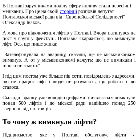
В Полтаві заручниками поділу сферу впливу стали пересічні
мешканці. Про це на своїй
сторінці
розповів депутат
Полтавської міської ради від "Європейської Солідарності"
Олександр Івахов.
А мова про відключення ліфтів у Полтаві. Вчора наткнувся на
пост у групі у фейсбуці. Полтавка скаржиться, що вимкнули
ліфт. Ось, що пише жінка:
"Зателефонувала на аварійку, сказали, ще це міськвиконком
вимкнув. А от у міськвиконкомі кажуть: що не вимикали і
нічого не знають".
І під цим постом уже більше пів сотні повідомлень з адресами,
що не працює ліфт і люди не розуміють, що робити і що
сталося.
Сьогодні зранку уже володію цифрами: виявляється вимкнули
понад 500 ліфтів і до міської ради надійшло понад 250
звернень від полтавців.
То чому ж вимкнули ліфти?
Підприємство, яке у Полтаві обслуговує ліфти -