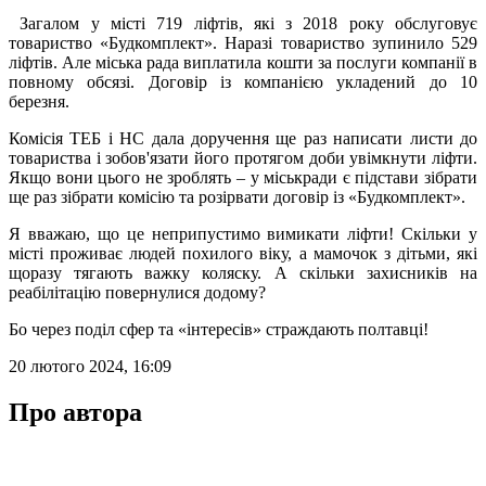
Загалом у місті 719 ліфтів, які з 2018 року обслуговує
товариство «Будкомплект». Наразі товариство зупинило 529
ліфтів. Але міська рада виплатила кошти за послуги компанії в
повному обсязі. Договір із компанією укладений до 10
березня.
Комісія ТЕБ і НС дала доручення ще раз написати листи до
товариства і зобов'язати його протягом доби увімкнути ліфти.
Якщо вони цього не зроблять – у міськради є підстави зібрати
ще раз зібрати комісію та розірвати договір із «Будкомплект».
Я вважаю, що це неприпустимо вимикати ліфти! Скільки у
місті проживає людей похилого віку, а мамочок з дітьми, які
щоразу тягають важку коляску. А скільки захисників на
реабілітацію повернулися додому?
Бо через поділ сфер та «інтересів» страждають полтавці!
20 лютого 2024, 16:09
Про автора