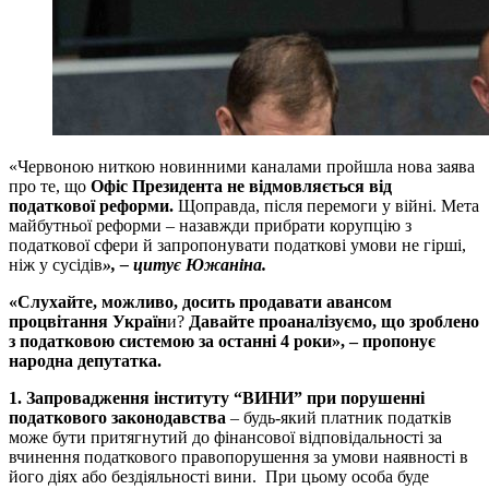
«Червоною ниткою новинними каналами пройшла нова заява
про те, що
Офіс Президента не відмовляється від
податкової реформи.
Щоправда, після перемоги у війні. Мета
майбутньої реформи – назавжди прибрати корупцію з
податкової сфери й запропонувати податкові умови не гірші,
ніж у сусідів
», – цитує Южаніна.
«Слухайте, можливо, досить продавати авансом
процвітання Україн
и?
Давайте проаналізуємо, що зроблено
з податковою системою за останні 4 роки», – пропонує
народна депутатка.
1. Запровадження інституту “ВИНИ” при порушенні
податкового законодавства
– будь-який платник податків
може бути притягнутий до фінансової відповідальності за
вчинення податкового правопорушення за умови наявності в
його діях або бездіяльності вини. При цьому особа буде