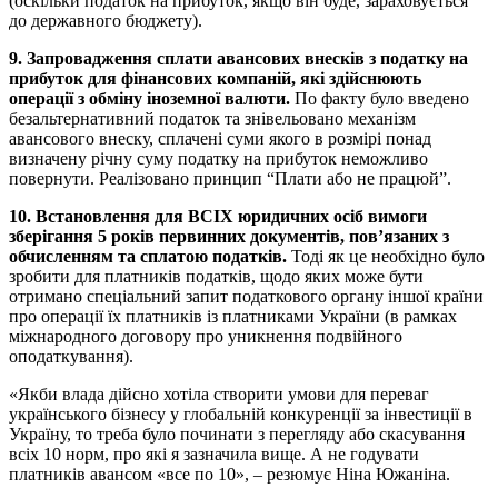
(оскільки податок на прибуток, якщо він буде, зараховується
до державного бюджету).
9. Запровадження сплати авансових внесків з податку на
прибуток для фінансових компаній, які здійснюють
операції з обміну іноземної валюти.
По факту було введено
безальтернативний податок та знівельовано механізм
авансового внеску, сплачені суми якого в розмірі понад
визначену річну суму податку на прибуток неможливо
повернути. Реалізовано принцип “Плати або не працюй”.
10. Встановлення для ВСІХ юридичних осіб вимоги
зберігання 5 років первинних документів, пов’язаних з
обчисленням та сплатою податків.
Тоді як це необхідно було
зробити для платників податків, щодо яких може бути
отримано спеціальний запит податкового органу іншої країни
про операції їх платників із платниками України (в рамках
міжнародного договору про уникнення подвійного
оподаткування).
«Якби влада дійсно хотіла створити умови для переваг
українського бізнесу у глобальній конкуренції за інвестиції в
Україну, то треба було починати з перегляду або скасування
всіх 10 норм, про які я зазначила вище. А не годувати
платників авансом «все по 10», – резюмує Ніна Южаніна.