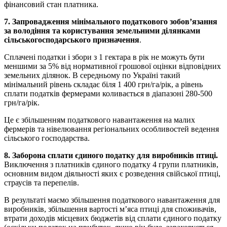
фінансовий стан платника.
7. Запровадження мінімального податкового зобов’язання
за володіння та користування земельними ділянками
сільськогосподарського призначення
.
Сплачені податки і збори з 1 гектара в рік не можуть бути
меншими за 5% від нормативної грошової оцінки відповідних
земельних ділянок. В середньому по Україні такий
мінімальний рівень складає біля 1 400 грн/га/рік, а рівень
сплати податків фермерами коливається в діапазоні 280-500
грн/га/рік.
Це є збільшенням податкового навантаження на малих
фермерів та нівелювання регіональних особливостей ведення
сільського господарства.
8. Заборона сплати єдиного податку для виробників птиці.
Виключення з платників єдиного податку 4 групи платників,
основним видом діяльності яких є розведення свійської птиці,
страусів та перепелів.
В результаті маємо збільшення податкового навантаження для
виробників, збільшення вартості м’яса птиці для споживачів,
втрати доходів місцевих бюджетів від сплати єдиного податку