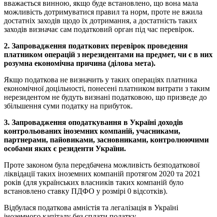
вважається винною, якщо буде встановлено, що вона мала
можливість дотримуватися правил та норм, проте не вжила
достатніх заходів щодо їх дотримання, а достатність таких
заходів визначає сам податковий орган під час перевірок.
2. Запровадження податкових перевірок проведення
платником операцій з нерезидентами на предмет, чи є в них
розумна економічна причина (ділова мета).
Якщо податкова не визначить у таких операціях платника
економічної доцільності, понесені платником витрати з таким
нерезидентом не будуть визнані податковою, що призведе до
збільшення суми податку на прибуток.
3. Запровадження оподаткування в Україні доходів
контрольованих іноземних компаній, учасниками,
партнерами, пайовиками, засновниками, контролюючими
особами яких є резиденти України.
Проте законом була передбачена можливість безподаткової
ліквідації таких іноземних компаній протягом 2020 та 2021
років (для українських власників таких компаній було
встановлено ставку ПДФО у розмірі 0 відсотків).
Відбулася податкова амністія та легалізація в Україні
іноземного капіталу без сплати податку.