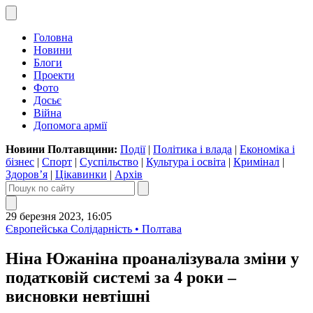
Головна
Новини
Блоги
Проекти
Фото
Досьє
Війна
Допомога армії
Новини Полтавщини:
Події
|
Політика і влада
|
Економіка і
бізнес
|
Спорт
|
Суспільство
|
Культура і освіта
|
Кримінал
|
Здоров’я
|
Цікавинки
|
Архів
29 березня 2023, 16:05
Європейська Солідарність • Полтава
Ніна Южаніна проаналізувала зміни у
податковій системі за 4 роки –
висновки невтішні