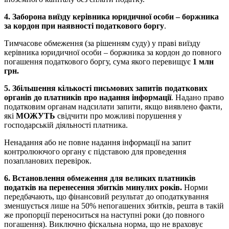
4. Заборона виїзду керівника юридичної особи – боржника
за кордон при наявності податкового боргу
.
Тимчасове обмеження (за рішенням суду) у праві виїзду
керівника юридичної особи – боржника за кордон до повного
погашення податкового боргу, сума якого перевищує
1 млн
грн.
5. Збільшення кількості письмових запитів податкових
органів до платників про надання інформації
. Надано право
податковим органам надсилати запити, якщо виявлено факти,
які
МОЖУТЬ
свідчити про можливі порушення у
господарській діяльності платника.
Ненадання або не повне надання інформації на запит
контролюючого органу є підставою для проведення
позапланових перевірок.
6. Встановлення обмеження для великих платників
податків на перенесення збитків минулих років.
Норми
передбачають, що фінансовий результат до оподаткування
зменшується лише на 50% непогашених збитків, решта в такій
же пропорції переноситься на наступні роки (до повного
погашення). Виключно фіскальна норма, що не враховує