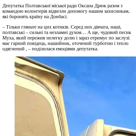
Депутатка Полтавської міської ради Оксана Дрюк разом з
командою волонтерів відвезли допомогу нашим захисникам,
які боронять країну на Донбасі.
– Тільки гляньте на цих котиків. Серед них дівчата, наші,
полтавські – сильні та незламні духом… А ще, чудовий песик
Муха, який пережив нелегку долю і зараз отримує по заслузі:
має гарний повідець, нашийник, оточений турботою і тепло
одягнений , – поділилася емоціями депутатка.