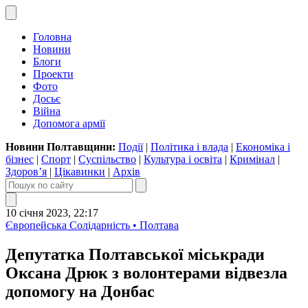
Головна
Новини
Блоги
Проекти
Фото
Досьє
Війна
Допомога армії
Новини Полтавщини:
Події
|
Політика і влада
|
Економіка і
бізнес
|
Спорт
|
Суспільство
|
Культура і освіта
|
Кримінал
|
Здоров’я
|
Цікавинки
|
Архів
10 січня 2023, 22:17
Європейська Солідарність • Полтава
Депутатка Полтавської міськради
Оксана Дрюк з волонтерами відвезла
допомогу на Донбас