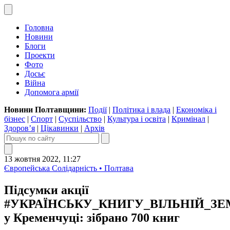
Головна
Новини
Блоги
Проекти
Фото
Досьє
Війна
Допомога армії
Новини Полтавщини:
Події
|
Політика і влада
|
Економіка і
бізнес
|
Спорт
|
Суспільство
|
Культура і освіта
|
Кримінал
|
Здоров’я
|
Цікавинки
|
Архів
13 жовтня 2022, 11:27
Європейська Солідарність • Полтава
Підсумки акції
#УКРАЇНСЬКУ_КНИГУ_ВІЛЬНІЙ_ЗЕ
у Кременчуці: зібрано 700 книг