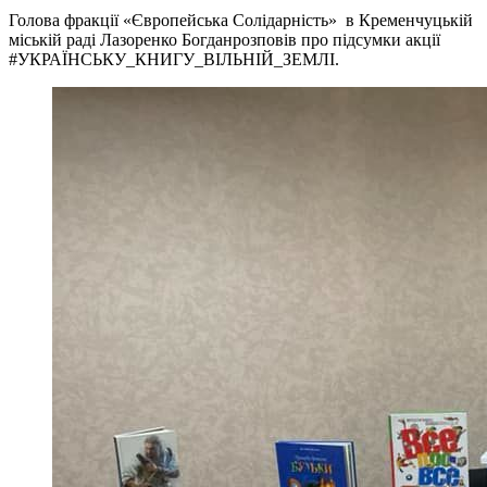
Голова фракції «Європейська Солідарність» в Кременчуцькій
міській раді Лазоренко Богданрозповів про підсумки акції
#УКРАЇНСЬКУ_КНИГУ_ВІЛЬНІЙ_ЗЕМЛІ.