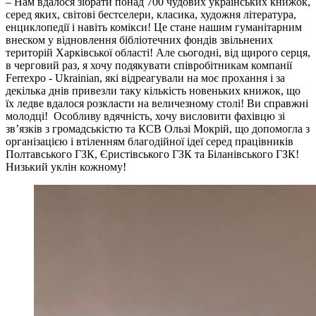
– Нам вдалося зібрати понад 700 чудових українських книжок,
серед яких, світові бестселери, класика, художня література,
енциклопедії і навіть комікси! Це стане нашим гуманітарним
внеском у відновлення бібліотечних фондів звільнених
територій Харківської області! Але сьогодні, від щирого серця,
в черговий раз, я хочу подякувати співробітникам компанії
Ferrexpo - Ukrainian, які відреагували на моє прохання і за
декілька днів привезли таку кількість новеньких книжок, що
їх ледве вдалося розкласти на величезному столі! Ви справжні
молодці! Особливу вдячність, хочу висловити фахівцю зі
зв’язків з громадськістю та КСВ Ользі Мокрій, що допомогла з
організацією і втіленням благодійної ідеї серед працівників
Полтавського ГЗК, Єристівського ГЗК та Біланівського ГЗК!
Низький уклін кожному!