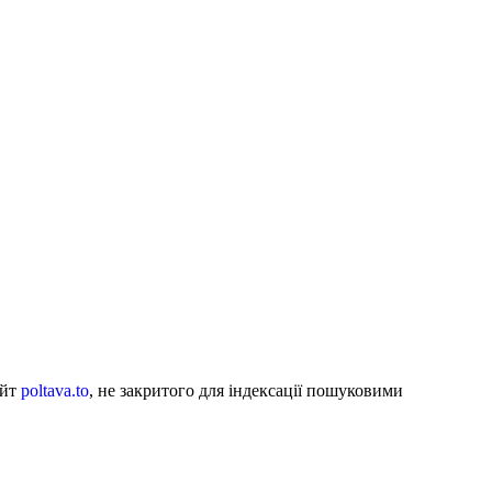
айт
poltava.to
, не закритого для індексації пошуковими