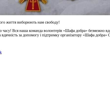
ного життя виборюють нам свободу!
о часу! Вся наша команда волонтерів «Шафа добра» безмежно вдя
а вдячність за допомогу і підтримку організатору «Шафа добра» О
k