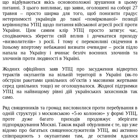
що відбуваються якісь основоположні зрушення в цьому
питанні. З цього випливає, що заяви, оголошені на соборі 27
травня – просто ширма для того, щоб понизити градус
нетерпимості українців до такої «поміркованої» позиції
керівництва УПЦ щодо питання військової агресії росії проти
України. Цим самим клір УПЦ просто затягує час,
сподіваючись зберегти свій вплив і дочекатися приходу
«визволителів» з росії. І тому є переконливі свідчення в
їхньому впертому небажанні визнати очевидне – росія підло
напала на Україну і вчинає безліч воєнних злочинів та
злочинів проти людяності в Україні.
Жодних офіційних заяв УПЦ про засудження відвертих
терактів окупантів на вільній території в Україні (як-то
обстріли ракетами цивільних об’єктів з масовими жертвами
серед цивільних тощо) не оголошувалося. Жодної підтримки
УПЦ на найвищому рівні дій українських захисників так
само.
Ряд священників та громад висловилися проти перебування в
одній структурі з московською «5-ю колоною» у формі УПЦ,
проте дуже багато приходів продовжує зберігати
підпорядкування Москві. Також вкрай обурливим є те, що уже
відомо про багатьох священнослужителів УПЦ, які активно
співпрацюють з окупантами там, де останнім вдалося