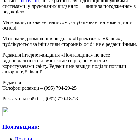
на сайт
poltava.to
, не закритого для індексації пошуковими
системами; у друкованих виданнях — лише за погодженням з
редакцією.
Матеріали, позначені написом
, опубліковані на комерційній
основі.
Матеріали, розміщені в розділах «Проекти» та «Блоги»,
публікуються за ініціативи сторонніх осіб і не є редакційними.
Редакція інтернет-видання «Полтавщина» не несе
відповідальності за зміст коментарів, розміщених
користувачами сайту. Редакція не завжди поділяє погляди
авторів публікацій.
Редакція –
Телефон редакції –
(095) 794-29-25
Реклама на сайті –
,
(095) 750-18-53
Полтавщина
:
Новини