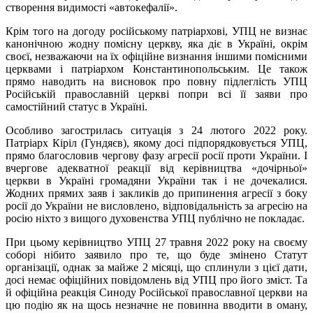
створення видимості «автокефалії».
Крім того на догоду російському патріархові, УПЦ не визнає
канонічною жодну помісну церкву, яка діє в Україні, окрім
своєї, незважаючи на їх офіційне визнання іншими помісними
церквами і патріархом Константинопольським. Це також
прямо наводить на висновок про повну підлеглість УПЦ
Російській православній церкві попри всі її заяви про
самостійний статус в Україні.
Особливо загострилась ситуація з 24 лютого 2022 року.
Патріарх Кіріл (Гундяєв), якому досі підпорядковується УПЦ,
прямо благословив чергову фазу агресії росії проти України. І
вчергове адекватної реакції від керівництва «дочірньої»
церкви в Україні громадяни України так і не дочекалися.
Жодних прямих заяв і закликів до припинення агресії з боку
росії до України не висловлено, відповідальність за агресію на
росію ніхто з вищого духовенства УПЦ публічно не покладає.
При цьому керівництво УПЦ 27 травня 2022 року на своєму
соборі нібито заявило про те, що буде змінено Статут
організації, однак за майже 2 місяці, що сплинули з цієї дати,
досі немає офіційних повідомлень від УПЦ про його зміст. Та
й офіційна реакція Синоду Російської православної церкви на
цю подію як на щось незначне не повинна вводити в оману,