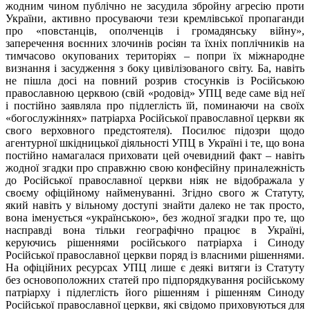
жодним чином публічно не засудила збройну агресію проти
України, активно просуваючи тези кремлівської пропаганди
про «повстанців, ополченців і громадянську війну»,
заперечення воєнних злочинів росіян та їхніх поплічників на
тимчасово окупованих територіях – попри їх міжнародне
визнання і засудження з боку цивілізованого світу. Ба, навіть
не пішла досі на повний розрив стосунків із Російською
православною церквою (свій «родовід» УПЦ веде саме від неї
і постійно заявляла про підлеглість їй, поминаючи на своїх
«богослужіннях» патріарха Російської православної церкви як
свого верховного предстоятеля). Посилює підозри щодо
агентурної шкідницької діяльності УПЦ в Україні і те, що вона
постійно намагалася приховати цей очевидний факт – навіть
жодної згадки про справжню свою конфесійну приналежність
до Російської православної церкви ніяк не відображала у
своєму офіційному найменуванні. Згідно свого ж Статуту,
який навіть у вільному доступі знайти далеко не так просто,
вона іменується «українською», без жодної згадки про те, що
насправді вона тільки географічно працює в Україні,
керуючись рішеннями російського патріарха і Синоду
Російської православної церкви поряд із власними рішеннями.
На офіційних ресурсах УПЦ лише є деякі витяги із Статуту
без основоположних статей про підпорядкування російському
патріарху і підлеглість його рішенням і рішенням Синоду
Російської православної церкви, які свідомо приховуються для