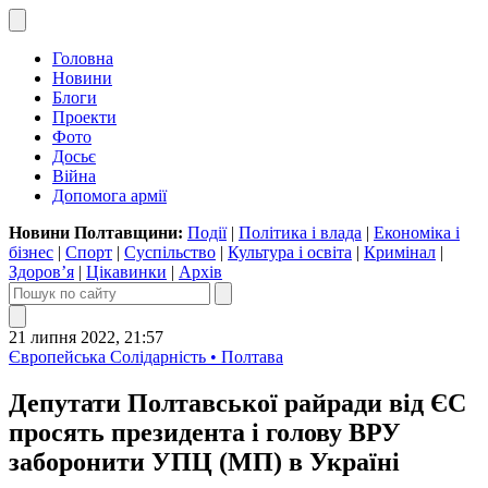
Головна
Новини
Блоги
Проекти
Фото
Досьє
Війна
Допомога армії
Новини Полтавщини:
Події
|
Політика і влада
|
Економіка і
бізнес
|
Спорт
|
Суспільство
|
Культура і освіта
|
Кримінал
|
Здоров’я
|
Цікавинки
|
Архів
21 липня 2022, 21:57
Європейська Солідарність • Полтава
Депутати Полтавської райради від ЄС
просять президента і голову ВРУ
заборонити УПЦ (МП) в Україні