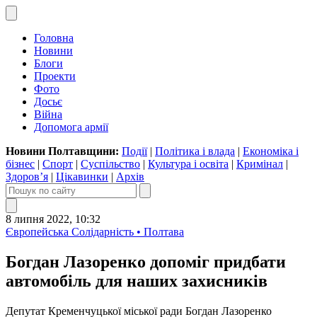
Головна
Новини
Блоги
Проекти
Фото
Досьє
Війна
Допомога армії
Новини Полтавщини:
Події
|
Політика і влада
|
Економіка і
бізнес
|
Спорт
|
Суспільство
|
Культура і освіта
|
Кримінал
|
Здоров’я
|
Цікавинки
|
Архів
8 липня 2022, 10:32
Європейська Солідарність • Полтава
Богдан Лазоренко допоміг придбати
автомобіль для наших захисників
Депутат Кременчуцької міської ради Богдан Лазоренко