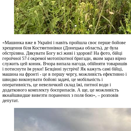
«Машинка вже в Україні і навіть пройшла своє перше бойове
хрещення біля Костянтинівки (Донецька область), де була
обстріляна. Дякувати Богу всі живі і здорові! На фото, бійці
героїчної 57-ї окремої мотопіхотної бригади, яким зараз вірно
служить цей коник. Вчора випала нагода, обійняти товаришів
і потиснути їм руки! Безцінні зустрічі! Як кажуть самі бійці,
машина на фронті - це в першу чергу, можливість ефективно і
швидко виконувати бойові задачі, це мобільність і
оперативність, це невеличкий склад їжі, питної води і
додаткового комплекту боєприпасів. А ще, це можливість
якнайшвидше вивезти поранених з поля бою», – розповів
депутат.