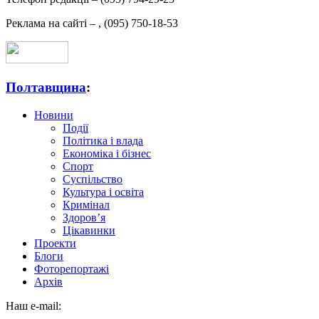
Реклама на сайті –
,
(095) 750-18-53
Полтавщина
:
Новини
Події
Політика і влада
Економіка і бізнес
Спорт
Суспільство
Культура і освіта
Кримінал
Здоров’я
Цікавинки
Проекти
Блоги
Фоторепортажі
Архів
Наш e-mail: