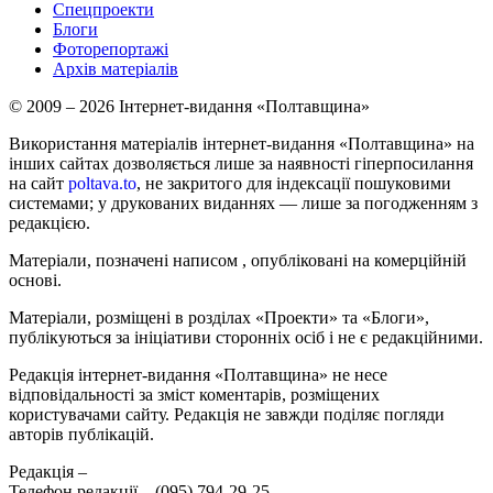
Спецпроекти
Блоги
Фоторепортажі
Архів матеріалів
© 2009 – 2026 Інтернет-видання «Полтавщина»
Використання матеріалів інтернет-видання «Полтавщина» на
інших сайтах дозволяється лише за наявності гіперпосилання
на сайт
poltava.to
, не закритого для індексації пошуковими
системами; у друкованих виданнях — лише за погодженням з
редакцією.
Матеріали, позначені написом
, опубліковані на комерційній
основі.
Матеріали, розміщені в розділах «Проекти» та «Блоги»,
публікуються за ініціативи сторонніх осіб і не є редакційними.
Редакція інтернет-видання «Полтавщина» не несе
відповідальності за зміст коментарів, розміщених
користувачами сайту. Редакція не завжди поділяє погляди
авторів публікацій.
Редакція –
Телефон редакції –
(095) 794-29-25