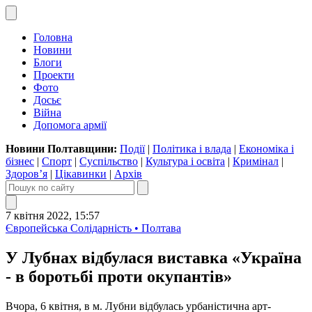
Головна
Новини
Блоги
Проекти
Фото
Досьє
Війна
Допомога армії
Новини Полтавщини:
Події
|
Політика і влада
|
Економіка і
бізнес
|
Спорт
|
Суспільство
|
Культура і освіта
|
Кримінал
|
Здоров’я
|
Цікавинки
|
Архів
7 квітня 2022, 15:57
Європейська Солідарність • Полтава
У Лубнах відбулася виставка «Україна
- в боротьбі проти окупантів»
Вчора, 6 квітня, в м. Лубни відбулась урбаністична арт-