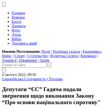
Головна
Новини
Блоги
Проекти
Фото
Досьє
Війна
Допомога армії
Новини Полтавщини:
Події
|
Політика і влада
|
Економіка і
бізнес
|
Спорт
|
Суспільство
|
Культура і освіта
|
Кримінал
|
Здоров’я
|
Цікавинки
|
Архів
4 лютого 2022, 09:50
Європейська Солідарність • Полтава
Депутати “ЄС” Гадяча подали
звернення щодо виконання Закону
“Про основи націнального спротиву"