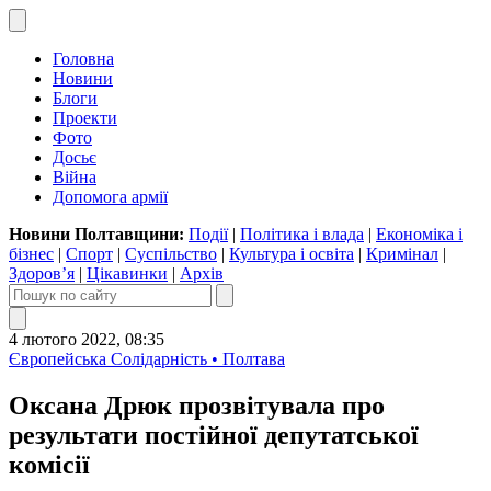
Головна
Новини
Блоги
Проекти
Фото
Досьє
Війна
Допомога армії
Новини Полтавщини:
Події
|
Політика і влада
|
Економіка і
бізнес
|
Спорт
|
Суспільство
|
Культура і освіта
|
Кримінал
|
Здоров’я
|
Цікавинки
|
Архів
4 лютого 2022, 08:35
Європейська Солідарність • Полтава
Оксана Дрюк прозвітувала про
результати постійної депутатської
комісії