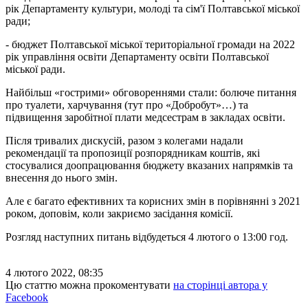
рік Департаменту культури, молоді та сім'ї Полтавської міської
ради;
- бюджет Полтавської міської територіальної громади на 2022
рік управління освіти Департаменту освіти Полтавської
міської ради.
Найбільш «гострими» обговореннями стали: болюче питання
про туалети, харчування (тут про «Добробут»…) та
підвищення заробітної плати медсестрам в закладах освіти.
Після тривалих дискусій, разом з колегами надали
рекомендації та пропозиції розпорядникам коштів, які
стосувалися доопрацювання бюджету вказаних напрямків та
внесення до нього змін.
Але є багато ефективних та корисних змін в порівнянні з 2021
роком, доповім, коли закриємо засідання комісії.
Розгляд наступних питань відбудеться 4 лютого о 13:00 год.
4 лютого 2022, 08:35
Цю статтю можна прокоментувати
на сторінці автора у
Facebook