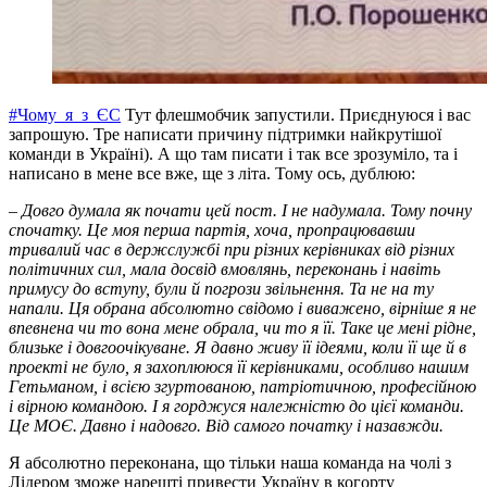
#Чому_я_з_ЄС
Тут флешмобчик запустили. Приєднуюся і вас
запрошую. Тре написати причину підтримки найкрутішої
команди в Україні). А що там писати і так все зрозуміло, та і
написано в мене все вже, ще з літа. Тому ось, дублюю:
– Довго думала як почати цей пост. І не надумала. Тому почну
спочатку. Це моя перша партія, хоча, пропрацювавши
тривалий час в держслужбі при різних керівниках від різних
політичних сил, мала досвід вмовлянь, переконань і навіть
примусу до вступу, були й погрози звільнення. Та не на ту
напали. Ця обрана абсолютно свідомо і виважено, вірніше я не
впевнена чи то вона мене обрала, чи то я її. Таке це мені рідне,
близьке і довгоочікуване. Я давно живу її ідеями, коли її ще й в
проекті не було, я захоплююся її керівниками, особливо нашим
Гетьманом, і всією згуртованою, патріотичною, професійною
і вірною командою. І я горджуся належністю до цієї команди.
Це МОЄ. Давно і надовго. Від самого початку і назавжди.
Я абсолютно переконана, що тільки наша команда на чолі з
Лідером зможе нарешті привести Україну в когорту