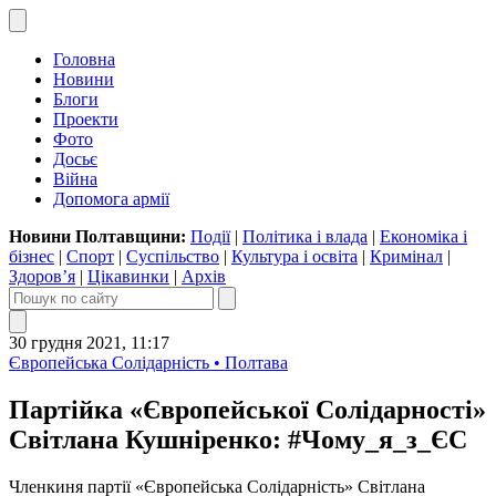
Головна
Новини
Блоги
Проекти
Фото
Досьє
Війна
Допомога армії
Новини Полтавщини:
Події
|
Політика і влада
|
Економіка і
бізнес
|
Спорт
|
Суспільство
|
Культура і освіта
|
Кримінал
|
Здоров’я
|
Цікавинки
|
Архів
30 грудня 2021, 11:17
Європейська Солідарність • Полтава
Партійка «Європейської Солідарності»
Світлана Кушніренко: #Чому_я_з_ЄС
Членкиня партії «Європейська Солідарність» Світлана