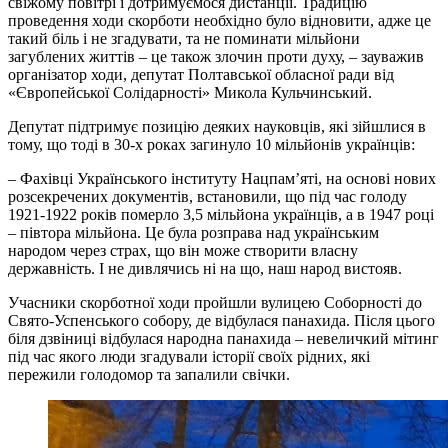
свіжому повітрі і дотримуємося дистанції. Традицію
проведення ходи скорботи необхідно було відновити, адже це
такий біль і не згадувати, та не поминати мільйони
загублених життів – це також злочин проти духу, – зауважив
організатор ходи, депутат Полтавської обласної ради від
«Європейської Солідарності» Микола Кульчинський.
Депутат підтримує позицію деяких науковців, які зійшлися в
тому, що тоді в 30-х роках загинуло 10 мільйонів українців:
– Фахівці Українського інституту Нацпам’яті, на основі нових
розсекречених документів, встановили, що під час голоду
1921-1922 років померло 3,5 мільйона українців, а в 1947 році
– півтора мільйона. Це була розправа над українським
народом через страх, що він може створити власну
державність. І не дивлячись ні на що, наш народ вистояв.
Учасники скорботної ходи пройшли вулицею Соборності до
Свято-Успенського собору, де відбулася панахида. Після цього
біля дзвіниці відбулася народна панахида – невеличкий мітинг
під час якого люди згадували історії своїх рідних, які
пережили голодомор та запалили свічки.