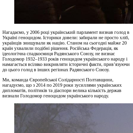
Нагадаємо, у 2006 році український парламент визнав голод в
Україні геноцидом. Історики довели: забирали не просто хліб,
українців знищували як націю. Станом на сьогодні майже 20
країн ухвалили подібні рішення. Російська Федерація, як
ідеологічна спадкоємиця Радянського Союзу, не визнає
Голодомор 1932–1933 років геноцидом українського народу і
намагається всіляко викривляти історичні факти, прив’язуючи
до цього голод в інших регіонах Радянського Союзу.
Ми, команда Європейської Солідарності Полтавщини,
нагадуємо, що з 2014 по 2019 роки зусиллями українських
дипломатів, політиків та діаспори велика кількість держав
визнали Голодомор геноцидом українського народу.