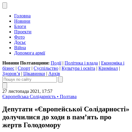
Головна
Новини
Блоги
Проекти
Фото
Досьє
Війна
Допомога армії
Новини Полтавщини:
Події
|
Політика і влада
|
Економіка і
бізнес
|
Спорт
|
Суспільство
|
Культура і освіта
|
Кримінал
|
Здоров’я
|
Цікавинки
|
Архів
27 листопада 2021, 17:57
Європейська Солідарність • Полтава
Депутати «Європейської Солідарності»
долучилися до ходи в пам’ять про
жертв Голодомору