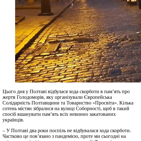
Цього дня у Полтаві відбулася хода скорботи в пам’ять про
жертв Голодоморів, яку організували Європейська
Солідарність Полтавщини та Товариство «Просвіта». Кілька
сотень містян зібралися на вулиці Соборності, щоб в такий
спосіб вшанувати пам’ять всіх невинно закатованих
українців.
– У Полтаві два роки поспіль не відбувалася хода скорботи.
Частково це пов’язано з пандемією, проте ми сьогодні на