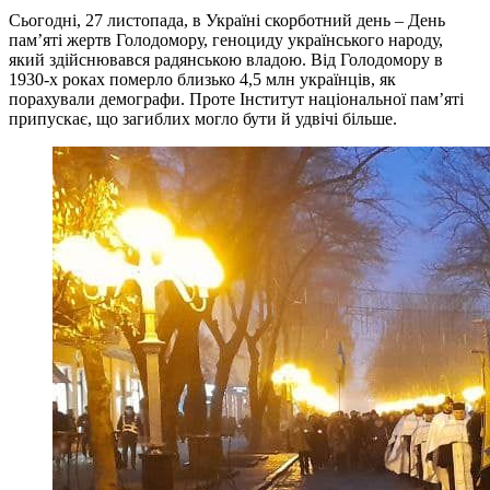
Сьогодні, 27 листопада, в Україні скорботний день – День
пам’яті жертв Голодомору, геноциду українського народу,
який здійснювався радянською владою. Від Голодомору в
1930-х роках померло близько 4,5 млн українців, як
порахували демографи. Проте Інститут національної пам’яті
припускає, що загиблих могло бути й удвічі більше.