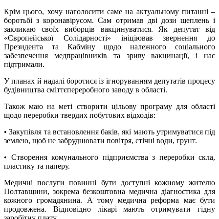
Крім цього, хочу наголосити саме на актуальному питанні –
боротьбі з коронавірусом. Сам отримав дві дози щеплень і
закликаю своїх виборців вакцинуватися. Як депутат від
«Європейської Солідарності» ініціював звернення до
Президента та Кабміну щодо належного соціального
забезпечення медпрацівників та зриву вакцинації, і нас
підтримали.
У планах й надалі боротися із ігноруванням депутатів процесу
будівництва сміттєпереробного заводу в області.
Також маю на меті створити цільову програму для області
щодо переробки твердих побутових відходів:
• Закупівля та встановлення баків, які мають утримуватися під
землею, щоб не забруднювати повітря, стічні води, грунт.
• Створення комунального підприємства з переробки скла,
пластику та паперу.
Медичні послуги повинні бути доступні кожному жителю
Полтавщини, зокрема безкоштовна медична діагностика для
кожного громадянина. А тому медична реформа має бути
продовжена. Відповідно лікарі мають отримувати гідну
заробітну плату.