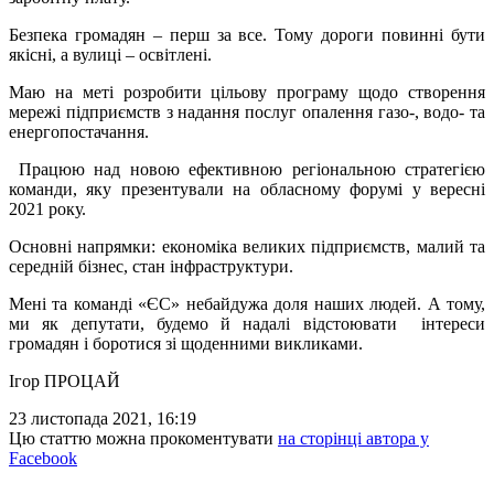
Безпека громадян – перш за все. Тому дороги повинні бути
якісні, а вулиці – освітлені.
Маю на меті розробити цільову програму щодо створення
мережі підприємств з надання послуг опалення газо-, водо- та
енергопостачання.
Працюю над новою ефективною регіональною стратегією
команди, яку презентували на обласному форумі у вересні
2021 року.
Основні напрямки: економіка великих підприємств, малий та
середній бізнес, стан інфраструктури.
Мені та команді «ЄС» небайдужа доля наших людей. А тому,
ми як депутати, будемо й надалі відстоювати інтереси
громадян і боротися зі щоденними викликами.
Ігор ПРОЦАЙ
23 листопада 2021, 16:19
Цю статтю можна прокоментувати
на сторінці автора у
Facebook