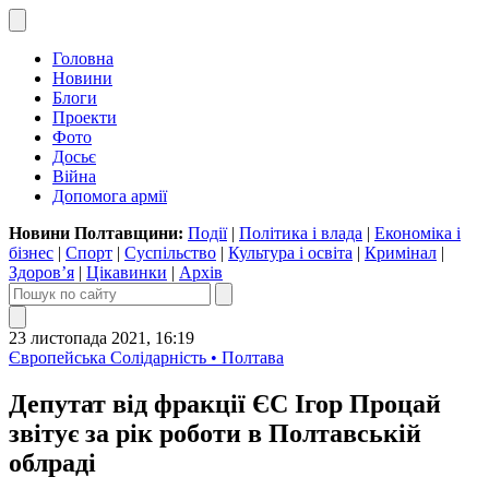
Головна
Новини
Блоги
Проекти
Фото
Досьє
Війна
Допомога армії
Новини Полтавщини:
Події
|
Політика і влада
|
Економіка і
бізнес
|
Спорт
|
Суспільство
|
Культура і освіта
|
Кримінал
|
Здоров’я
|
Цікавинки
|
Архів
23 листопада 2021, 16:19
Європейська Солідарність • Полтава
Депутат від фракції ЄС Ігор Процай
звітує за рік роботи в Полтавській
облраді