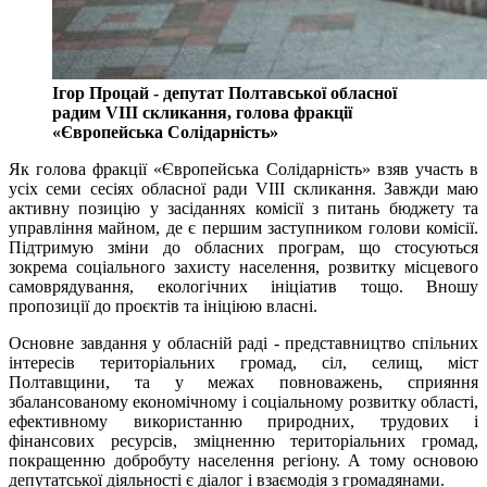
Ігор Процай - депутат Полтавської обласної
радим VIII скликання, голова фракції
«Європейська Солідарність»
Як голова фракції «Європейська Солідарність» взяв участь в
усіх семи сесіях обласної ради VIII скликання. Завжди маю
активну позицію у засіданнях комісії з питань бюджету та
управління майном, де є першим заступником голови комісії.
Підтримую зміни до обласних програм, що стосуються
зокрема соціального захисту населення, розвитку місцевого
самоврядування, екологічних ініціатив тощо. Вношу
пропозиції до проєктів та ініціюю власні.
Основне завдання у обласній раді - представництво спільних
інтересів територіальних громад, сіл, селищ, міст
Полтавщини, та у межах повноважень, сприяння
збалансованому економічному і соціальному розвитку області,
ефективному використанню природних, трудових і
фінансових ресурсів, зміцненню територіальних громад,
покращенню добробуту населення регіону. А тому основою
депутатської діяльності є діалог і взаємодія з громадянами.