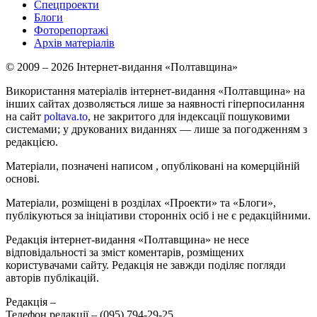
Спецпроекти
Блоги
Фоторепортажі
Архів матеріалів
© 2009 – 2026 Інтернет-видання «Полтавщина»
Використання матеріалів інтернет-видання «Полтавщина» на
інших сайтах дозволяється лише за наявності гіперпосилання
на сайт
poltava.to
, не закритого для індексації пошуковими
системами; у друкованих виданнях — лише за погодженням з
редакцією.
Матеріали, позначені написом
, опубліковані на комерційній
основі.
Матеріали, розміщені в розділах «Проекти» та «Блоги»,
публікуються за ініціативи сторонніх осіб і не є редакційними.
Редакція інтернет-видання «Полтавщина» не несе
відповідальності за зміст коментарів, розміщених
користувачами сайту. Редакція не завжди поділяє погляди
авторів публікацій.
Редакція –
Телефон редакції –
(095) 794-29-25