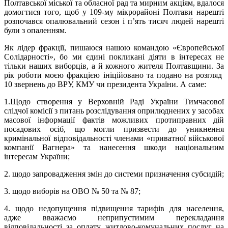
Полтавської міської та обласної рад та мирним акціям, вдалося
домогтися того, щоб у 109-му мікрорайоні Полтави нарешті
розпочався опалювальний сезон і п’ять тисяч людей нарешті
були з опаленням.
Як лідер фракції, пишаюся нашою командою «Європейської
Солідарності», бо ми єдині покликані діяти в інтересах не
тільки наших виборців, а й кожного жителя Полтавщини. За
рік роботи моєю фракцією ініційовано та подано на розгляд
10 звернень до ВРУ, КМУ чи президента України. А саме:
1.Щодо створення у Верховній Раді України Тимчасової
слідчої комісії з питань розслідування оприлюднених у засобах
масової інформації фактів можливих протиправних дій
посадових осіб, що могли призвести до уникнення
кримінальної відповідальності членами «приватної військової
компанії Вагнера» та нанесення шкоди національним
інтересам України;
2. щодо запровадження змін до системи призначення субсидій;
3. щодо виборів на ОВО № 50 та № 87;
4. щодо недопущення підвищення тарифів для населення,
адже вважаємо неприпустимим перекладання
відповідальності за оплату житлово-комунальних послуг на