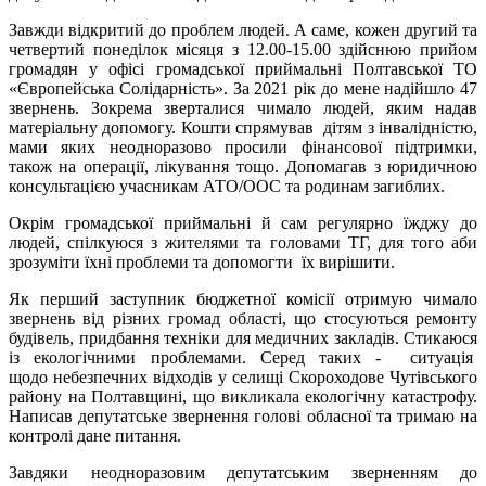
Завжди відкритий до проблем людей. А саме, кожен другий та
четвертий понеділок місяця з 12.00-15.00 здійснюю прийом
громадян у офісі громадської приймальні Полтавської ТО
«Європейська Солідарність». За 2021 рік до мене надійшло 47
звернень. Зокрема зверталися чимало людей, яким надав
матеріальну допомогу. Кошти спрямував дітям з інвалідністю,
мами яких неодноразово просили фінансової підтримки,
також на операції, лікування тощо. Допомагав з юридичною
консультацією учасникам АТО/ООС та родинам загиблих.
Окрім громадської приймальні й сам регулярно їжджу до
людей, спілкуюся з жителями та головами ТГ, для того аби
зрозуміти їхні проблеми та допомогти їх вирішити.
Як перший заступник бюджетної комісії отримую чимало
звернень від різних громад області, що стосуються ремонту
будівель, придбання техніки для медичних закладів. Стикаюся
із екологічними проблемами. Серед таких - ситуація
щодо небезпечних відходів у селищі Скороходове Чутівського
району на Полтавщині, що викликала екологічну катастрофу.
Написав депутатське звернення голові обласної та тримаю на
контролі дане питання.
Завдяки неодноразовим депутатським зверненням до