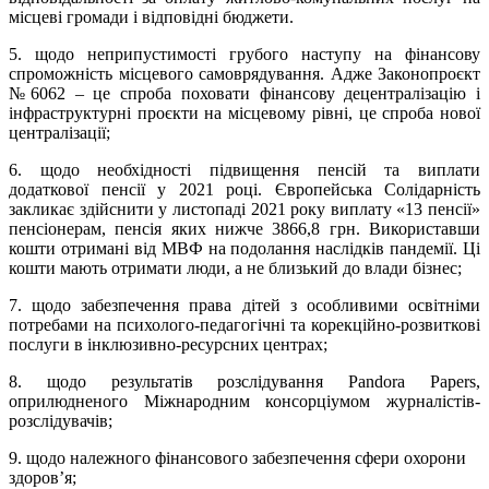
місцеві громади і відповідні бюджети.
5. щодо неприпустимості грубого наступу на фінансову
спроможність місцевого самоврядування. Адже Законопроєкт
№6062 – це спроба поховати фінансову децентралізацію і
інфраструктурні проєкти на місцевому рівні, це спроба нової
централізації;
6. щодо необхідності підвищення пенсій та виплати
додаткової пенсії у 2021 році. Європейська Солідарність
закликає здійснити у листопаді 2021 року виплату «13 пенсії»
пенсіонерам, пенсія яких нижче 3866,8 грн. Використавши
кошти отримані від МВФ на подолання наслідків пандемії. Ці
кошти мають отримати люди, а не близький до влади бізнес;
7. щодо забезпечення права дітей з особливими освітніми
потребами на психолого-педагогічні та корекційно-розвиткові
послуги в інклюзивно-ресурсних центрах;
8. щодо результатів розслідування Pandora Papers,
оприлюдненого Міжнародним консорціумом журналістів-
розслідувачів;
9. щодо належного фінансового забезпечення сфери охорони
здоров’я;