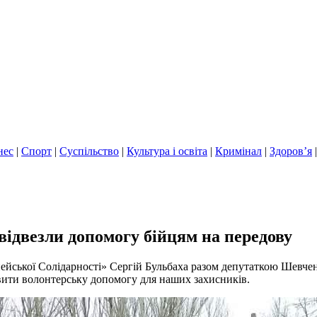
нес
|
Спорт
|
Суспільство
|
Культура і освіта
|
Кримінал
|
Здоров’я
відвезли допомогу бійцям на передову
йської Солідарності» Сергій Бульбаха разом депутаткою Шевченк
вити волонтерську допомогу для наших захисників.