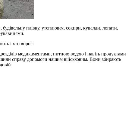
и, будівельну плівку, утеплювач, сокири, кувалди, лопати,
 рукавицями.
ють і хто ворог:
ідрозділів медикаментами, питною водою і навіть продуктами
алишили справу допомоги нашим військовим. Вони збирають
довій.