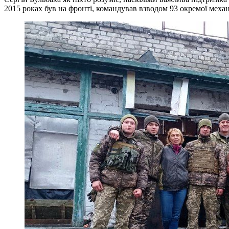
2015 роках був на фронті, командував взводом 93 окремої механіз