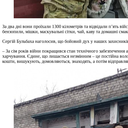
За два дні вони проїхали 1300 кілометрів та відвідали п’ять ві
бензопили, мішки, маскувальні сітки, чай, каву та домашні см
Сергій Бульбаха наголосив, що бойовий дух у наших захисників
– За сім років війни покращився стан технічного забезпечення
харчування. Єдине, що лишається незмінним – це постійна воло
кошти, вишукують, домовляються, знаходять, а потім відправляю