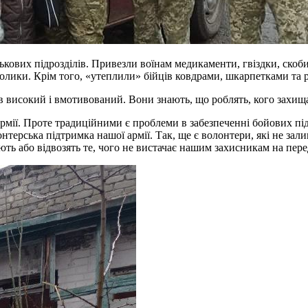
йськових підрозділів. Привезли воїнам медикаменти, гвіздки, скоб
аколики. Крім того, «утеплили» бійців ковдрами, шкарпетками та
 високий і вмотивований. Вони знають, що роблять, кого захища
 армії. Проте традиційними є проблеми в забезпеченні бойових п
нтерська підтримка нашої армії. Так, ще є волонтери, які не з
ть або відвозять те, чого не вистачає нашим захисникам на пере