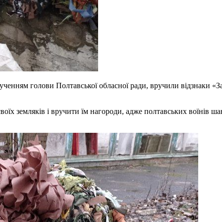
ченням голови Полтавської обласної ради, вручили відзнаки «За 
воїх земляків і вручити їм нагороди, адже полтавських воїнів ша