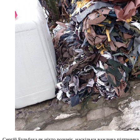
Сергій Бульбаха як ніхто розуміє, наскільки важлива підтримка 