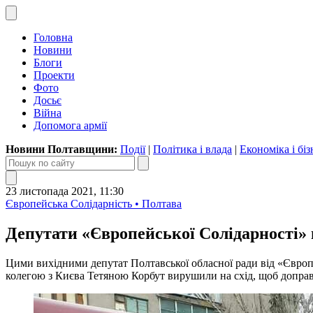
Головна
Новини
Блоги
Проекти
Фото
Досьє
Війна
Допомога армії
Новини Полтавщини:
Події
|
Політика і влада
|
Економіка і біз
23 листопада 2021, 11:30
Європейська Солідарність • Полтава
Депутати «Європейської Солідарності» 
Цими вихідними депутат Полтавської обласної ради від «Європе
колегою з Києва Тетяною Корбут вирушили на схід, щоб допра