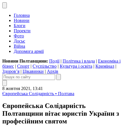
Головна
Новини
Блоги
Проекти
Фото
Досьє
Війна
Допомога армії
Новини Полтавщини:
Події
|
Політика і влада
|
Економіка і
бізнес
|
Спорт
|
Суспільство
|
Культура і освіта
|
Кримінал
|
Здоров’я
|
Цікавинки
|
Архів
8 жовтня 2021, 13:41
Європейська Солідарність • Полтава
Європейська Солідарність
Полтавщини вітає юристів України з
професійним святом