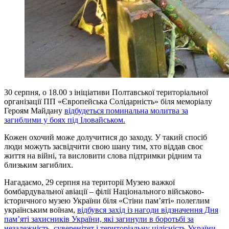
30 серпня, о 18.00 з ініціативи Полтавської територіальної
організації ПП «Європейська Солідарність» біля меморіалу
Героям Майдану
відбудеться поминальна молитва за
загиблими у боях під Іловайськом.
Кожен охочий може долучитися до заходу. У такий спосіб
люди можуть засвідчити свою шану тим, хто віддав своє
життя на війні, та висловити слова підтримки рідним та
близьким загиблих.
Нагадаємо, 29 серпня на території Музею важкої
бомбардувальної авіації – філії Національного військово-
історичного музею України біля «Стіни пам’яті» полеглим
українським воїнам,
відбувся захід із нагоди відзначення Дня
пам’яті захисників України, які загинули в боротьбі за
незалежність, суверенітет і територіальну цілісність України.