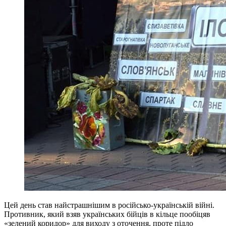
Цей день став найстрашнішим в російсько-українській війні.
Противник, який взяв українських бійців в кільце пообіцяв
«зелений коридор» для виходу з оточення, проте підло