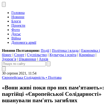
Головна
Новини
Блоги
Проекти
Фото
Досьє
Війна
Допомога армії
Новини Полтавщини:
Події
|
Політика і влада
|
Економіка і
бізнес
|
Спорт
|
Суспільство
|
Культура і освіта
|
Кримінал
|
Здоров’я
|
Цікавинки
|
Архів
30 серпня 2021, 11:54
Європейська Солідарність • Полтава
«Вони живі поки про них пам’ятають»:
партійці «Європейської Солідарності»
вшанували пам'ять загиблих