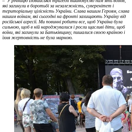
– У річницю Іловайської трагедії вшановуємо пам’ять воїнів,
які загинули в боротьбі за незалежність, суверенітет і
територіальну цілісність України. Слава нашим Героям, слава
нашим воїнам, які сьогодні на фронті захищають Україну від
російської агресії. Ми повинні робити все, щоб Україна була
сильною, щоб в ній народжувалися і росли щасливі діти, щоб
воїни, які загинули за Батьківщину, пишалися своєю країною і
їхня жертовність не була марною.