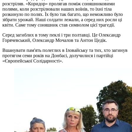
розстріляв. «Коридор» пролягав поміж соняшниковими
полями, коли розстрілювали наших воїнів, то їхні тіла
розкинуло по полях. Їх було так багато, що неможливо було
зібрати урожай. Наші солдати лежали, а серед них росли ці
квіти. Саме тому соняшник став символом цієї трагедії.
Серед загиблих в тому пеклі і три полтавці. Це Олександр
Горячевський, Олександр Мочалов та Антон Цедік.
Вшанувати пам'ять полеглих в Іловайську та тих, хто загинув
протягом семи років на Донбасі, долучилися і партійці
«Європейської Солідарності».