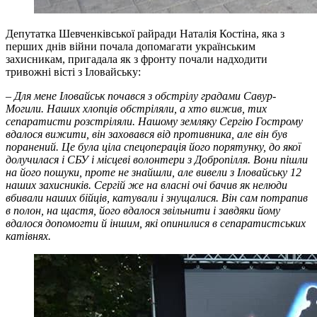
Депутатка Шевченківської райради Наталія Костіна, яка з
перших днів війни почала допомагати українським
захисникам, пригадала як з фронту почали надходити
тривожні вісті з Іловайську:
– Для мене Іловайськ почався з обстрілу градами Савур-
Могили. Наших хлопців обстріляли, а хто вижив, тих
сепаратисти розстріляли. Нашому земляку Сергію Гострому
вдалося вижити, він заховався від противника, але він був
поранений. Це була ціла спецоперація його порятунку, до якої
долучилася і СБУ і місцеві волонтери з Добропілля. Вони пішли
на його пошуки, проте не знайшли, але вивели з Іловайську 12
наших захисників. Сергій же на власні очі бачив як нелюди
вбивали наших бійців, катували і знущалися. Він сам потрапив
в полон, на щастя, його вдалося звільнити і завдяки йому
вдалося допомогти й іншим, які опинилися в сепаратистських
катівнях.