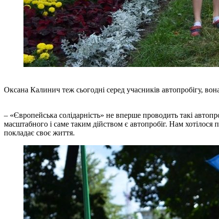
Оксана Калинич теж сьогодні серед учасників автопробігу, вона
– «Європейська солідарність» не вперше проводить такі автопро
масштабного і саме таким дійством є автопробіг. Нам хотілося п
покладає своє життя.