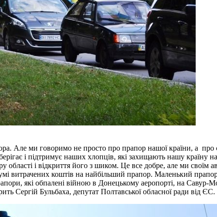
ра. Але ми говоримо не просто про прапор нашої країни, а про с
берігає і підтримує наших хлопців, які захищають нашу країну на 
 області і відкриття його з шиком. Це все добре, але ми своїм
 сумі витрачених коштів на найбільший прапор. Маленький прапо
рапори, які обпалені війною в Донецькому аеропорті, на Савур-Мо
ить Сергій Бульбаха, депутат Полтавської обласної ради від ЄС.