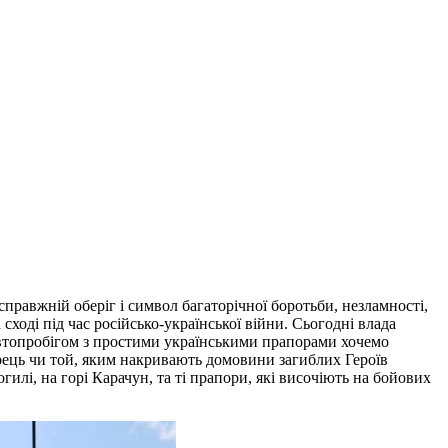
правжній оберіг і символ багаторічної боротьби, незламності,
сході під час російсько-української війни. Сьогодні влада
 автопробігом з простими українськими прапорами хочемо
рець чи той, яким накривають домовини загиблих Героїв
гилі, на горі Карачун, та ті прапори, які височіють на бойових