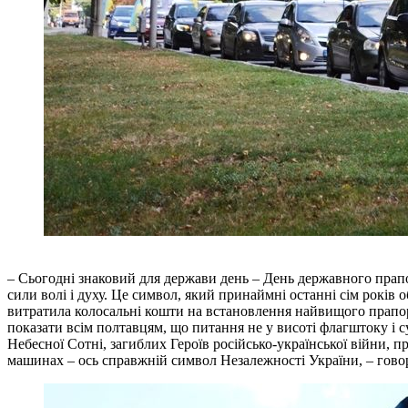
– Сьогодні знаковий для держави день – День державного прапо
сили волі і духу. Це символ, який принаймні останні сім років о
витратила колосальні кошти на встановлення найвищого прапору
показати всім полтавцям, що питання не у висоті флагштоку і
Небесної Сотні, загиблих Героїв російсько-української війни, п
машинах – ось справжній символ Незалежності України, – говор