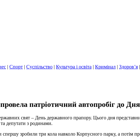
нес
|
Спорт
|
Суспільство
|
Культура і освіта
|
Кримінал
|
Здоров’я
провела патріотичний автопробіг до Дня
державних свят – День державного прапору. Цього дня представни
 та депутати з родинами.
и спершу зробили три кола навколо Корпусного парку, а потім п