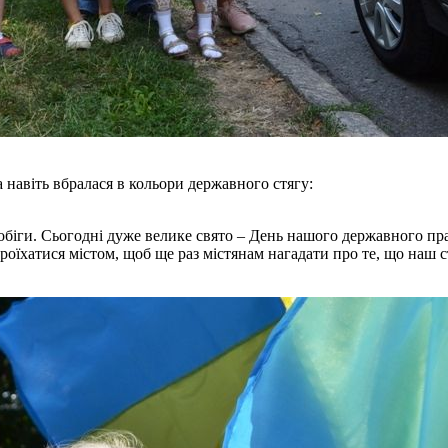
 навіть вбралася в кольори державного стягу:
біги. Сьогодні дуже велике свято – День нашого державного прап
роїхатися містом, щоб ще раз містянам нагадати про те, що наш с