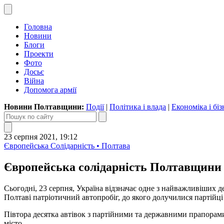
Головна
Новини
Блоги
Проекти
Фото
Досьє
Війна
Допомога армії
Новини Полтавщини:
Події
|
Політика і влада
|
Економіка і біз
23 серпня 2021, 19:12
Європейська Солідарність • Полтава
Європейська солідарність Полтавщини 
Сьогодні, 23 серпня, Україна відзначає одне з найважливіших 
Полтаві патріотичний автопробіг, до якого долучилися партійці
Півтора десятка автівок з партійними та державними прапорам
місто.