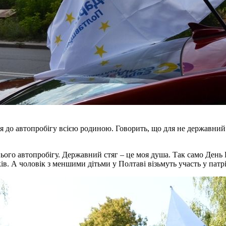
ся до автопробігу всією родиною. Говорить, що для не державний
ого автопробігу. Державний стяг – це моя душа. Так само День Н
в. А чоловік з меншими дітьми у Полтаві візьмуть участь у патр