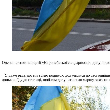
Олена, членкиня партії «Європейської солідарності», долучила
– Я дуже рада, що ми всією родиною долучилися до сьогоднішнь
донькою їду до столиці, щоб там долучитися до маршу захисникі