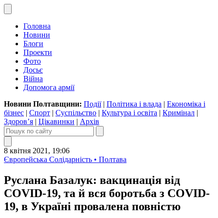
Головна
Новини
Блоги
Проекти
Фото
Досьє
Війна
Допомога армії
Новини Полтавщини:
Події
|
Політика і влада
|
Економіка і
бізнес
|
Спорт
|
Суспільство
|
Культура і освіта
|
Кримінал
|
Здоров’я
|
Цікавинки
|
Архів
8 квітня 2021, 19:06
Європейська Солідарність • Полтава
Руслана Базалук: вакцинація від
COVID-19, та й вся боротьба з COVID-
19, в Україні провалена повністю