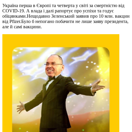
Україна перша в Європі та четверта у світі за смертністю від
COVID-19. А влада і далі рапортує про успіхи та годує
обіцянками.Нещодавно Зеленський заявив про 10 млн. вакцин
від Pfizer.Було б непогано побачити не лише заяву президента,
але й самі вакцини.